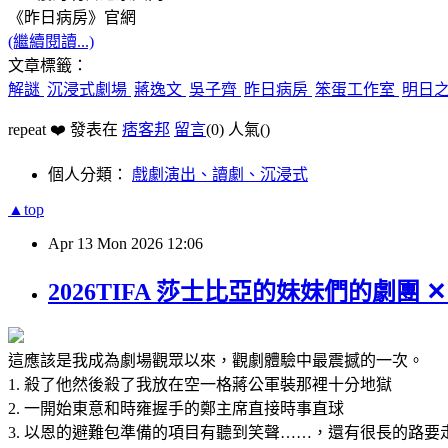
《昨日病房》官網
(繼續閱讀...)
文章標籤：
解謎
沉浸式劇場
蔣逸文
吳子齊
昨日病房
笨蛋工作室
明日
repeat ❤️ 發表在
痞客邦
留言
(0)
人氣(
)
個人分類：
戲劇演出、讀劇、沉浸式
▲top
Apr
13
Mon
2026
12:06
2026TIFA 莎士比亞的妹妹們的劇團
這應該是我成為劇場觀眾以來，觀劇體驗中最震撼的一次。
1. 殺了他然後殺了我放在空一格蔣公軍裝那裡十分地獄
2. 一開始東意和時雍握手的鄭主席直接時事直球
3. 以恩的避難包準備的項目有聽到笑聲……，還有很長的路