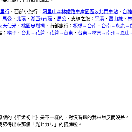
公里行
．西部小旅行：
阿里山森林鐵路車庫園區＆北門車站
．
台糖
：
馬公
．
北環
．
湖西+南環
．
馬公
．支線之旅：
平溪
．
舊山線
．
芝天使光
．
桃園忠烈祠
．南部旅行：
板橋→台南
．
台南→永康→
島：
楔子
．
台北→花蓮
．
花蓮→台東
．
台東→枋寮→南州→鳳山
原版的《華燈初上》是不一樣的，對沒看過的我來說反而沒差。
我認得出來那個「光ヒカリ」的招牌啦。