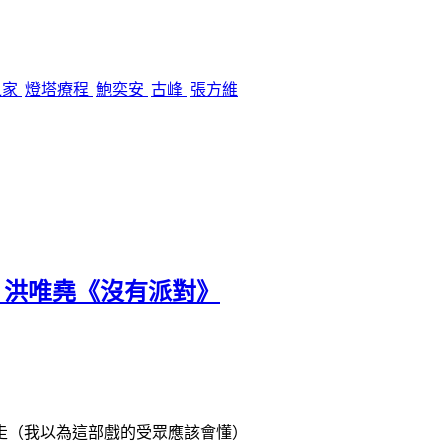
之家
燈塔療程
鮑奕安
古峰
張方維
 ✕ 洪唯堯《沒有派對》
要走（我以為這部戲的受眾應該會懂）