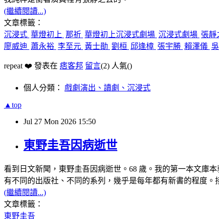
(繼續閱讀...)
文章標籤：
沉浸式
華燈初上
那祈
華燈初上沉浸式劇場
沉浸式劇場
張靜
廖威迪
蕭永裕
李至元
黃士勛
劉桓
邱逢樟
張宇勝
賴澤儀
repeat ❤️ 發表在
痞客邦
留言
(2)
人氣(
)
個人分類：
戲劇演出、讀劇、沉浸式
▲top
Jul
27
Mon
2026
15:50
東野圭吾因病逝世
看到日文新聞，東野圭吾因病逝世。68 歲。我的第一本文庫
有不同的出版社、不同的系列，幾乎是每年都有新書的程度。
(繼續閱讀...)
文章標籤：
東野圭吾