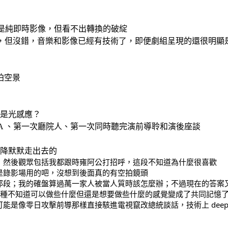
為是純即時影像，但看不出轉換的破綻
的，但沒錯，音樂和影像已經有技術了，即便劇組呈現的還很明顯
拍空景
乎是光感應？
IFA 、第一次廳院人、第一次同時聽完演前導聆和演後座談
投降默默走出去的
高，然後觀眾包括我都跟時雍阿公打招呼，這段不知道為什麼很喜歡
說是錄影場用的吧，沒想到後面真的有空拍鏡頭
點那段；我的確盤算過萬一家人被當人質時該怎麼辦；不過現在的答案
；那種不知道可以做些什麼但還是想要做些什麼的感覺變成了共同記憶了
能是像零日攻擊前導那樣直接駭進電視竄改總統談話，技術上 deep f