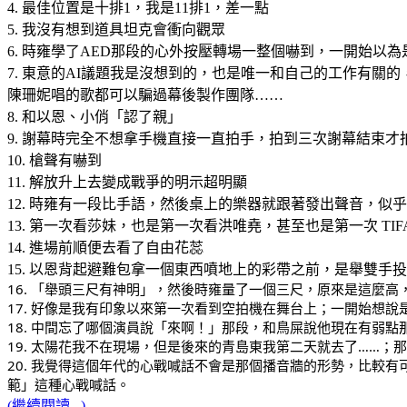
4. 最佳位置是十排1，我是11排1，差一點
5. 我沒有想到道具坦克會衝向觀眾
6. 時雍學了AED那段的心外按壓轉場一整個嚇到，一開始以
7. 東意的AI議題我是沒想到的，也是唯一和自己的工作有關
陳珊妮唱的歌都可以騙過幕後製作團隊……
8. 和以恩、小俏「認了親」
9. 謝幕時完全不想拿手機直接一直拍手，拍到三次謝幕結束才
10. 槍聲有嚇到
11. 解放升上去變成戰爭的明示超明顯
12. 時雍有一段比手語，然後桌上的樂器就跟著發出聲音，似
13. 第一次看莎妹，也是第一次看洪唯堯，甚至也是第一次 T
14. 進場前順便去看了自由花蕊
15. 以恩背起避難包拿一個東西噴地上的彩帶之前，是舉雙手
16. 「舉頭三尺有神明」，然後時雍量了一個三尺，原來是這麼
17. 好像是我有印象以來第一次看到空拍機在舞台上；一開始想
18. 中間忘了哪個演員說「來啊！」那段，和鳥屎說他現在有弱
19. 太陽花我不在現場，但是後來的青島東我第二天就去了……
20. 我覺得這個年代的心戰喊話不會是那個播音牆的形勢，比較有可
範」這種心戰喊話。
(繼續閱讀...)