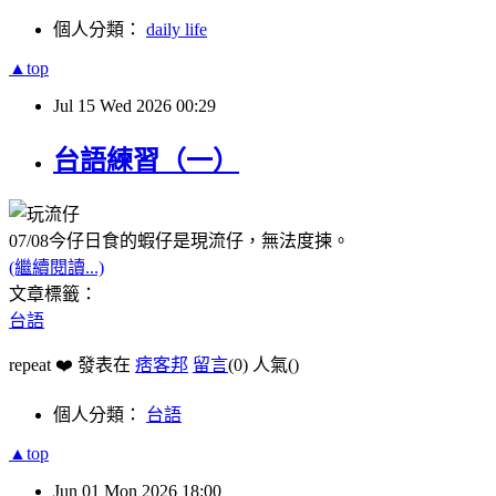
個人分類：
daily life
▲top
Jul
15
Wed
2026
00:29
台語練習（一）
07/08今仔日食的蝦仔是現流仔，無法度揀。
(繼續閱讀...)
文章標籤：
台語
repeat ❤️ 發表在
痞客邦
留言
(0)
人氣(
)
個人分類：
台語
▲top
Jun
01
Mon
2026
18:00