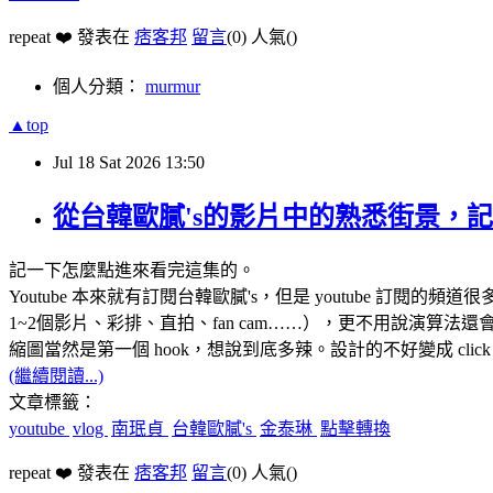
repeat ❤️ 發表在
痞客邦
留言
(0)
人氣(
)
個人分類：
murmur
▲top
Jul
18
Sat
2026
13:50
從台韓歐膩's的影片中的熟悉街景，
記一下怎麼點進來看完這集的。
Youtube 本來就有訂閱台韓歐膩's，但是 youtube 訂閱
1~2個影片、彩排、直拍、fan cam……），更不用說演算
縮圖當然是第一個 hook，想說到底多辣。設計的不好變成 click
(繼續閱讀...)
文章標籤：
youtube
vlog
南珉貞
台韓歐膩's
金泰琳
點擊轉換
repeat ❤️ 發表在
痞客邦
留言
(0)
人氣(
)