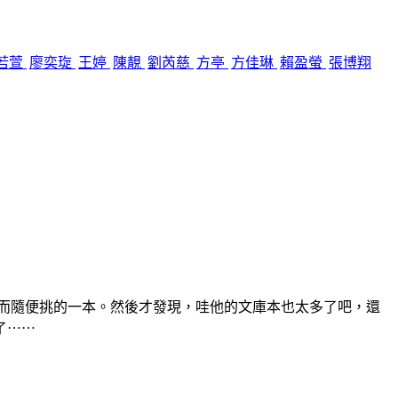
若萱
廖奕琁
王婷
陳靚
劉芮慈
方亭
方佳琳
賴盈螢
張博翔
，而隨便挑的一本。然後才發現，哇他的文庫本也太多了吧，還
了⋯⋯