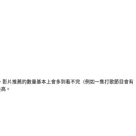
期、演唱會期間，影片推薦的數量基本上會多到看不完（例如一集打歌節目會有
最高。