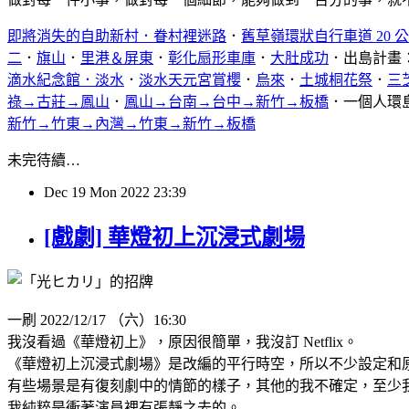
即將消失的自助新村．眷村裡迷路
．
舊草嶺環狀自行車道 20 
二
．
旗山
．
里港＆屏東
．
彰化扇形車庫
．
大肚成功
．出島計畫
滴水紀念館．淡水
．
淡水天元宮賞櫻
．
烏來
．
土城桐花祭
．
三
祿→古莊→鳳山
．
鳳山→台南→台中→新竹→板橋
．一個人環
新竹→竹東→內灣→竹東→新竹→板橋
未完待續…
Dec
19
Mon
2022
23:39
[戲劇] 華燈初上沉浸式劇場
一刷 2022/12/17 （六）16:30
我沒看過《華燈初上》，原因很簡單，我沒訂 Netflix。
《華燈初上沉浸式劇場》是改編的平行時空，所以不少設定和
有些場景是有復刻劇中的情節的樣子，其他的我不確定，至少
我純粹是衝著演員裡有張靜之去的。