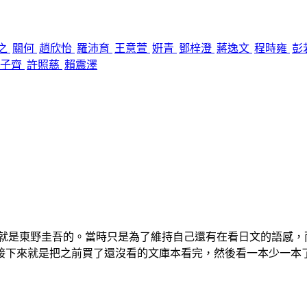
之
關何
趙欣怡
羅沛育
王意萱
姸青
鄧梓澄
蔣逸文
程時雍
彭
吳子齊
許照慈
賴震澤
本就是東野圭吾的。當時只是為了維持自己還有在看日文的語感
接下來就是把之前買了還沒看的文庫本看完，然後看一本少一本