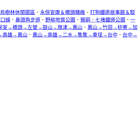
烏樹林休閒園區
．
永保安康＆橋頭糖廠
．
打狗鐵道故事館＆駁
林口線
．
鼻頭角步道
．
野柳地質公園
．
猴硐．七堵鐵道公園
．
一
保安→橋頭→左營→鼓山→旗津→鳳山
．
鳳山→竹田→枋寮→加
→高雄→鳳山
．
鳳山→高雄→二水→集集→車埕→台中
．
台中→