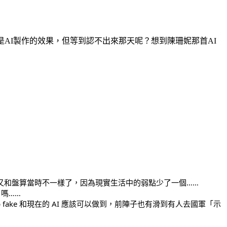
是AI製作的效果，但等到認不出來那天呢？想到陳珊妮那首AI
又和盤算當時不一樣了，因為現實生活中的弱點少了一個……
嗎……
ake 和現在的 AI 應該可以做到，前陣子也有滑到有人去國軍「示