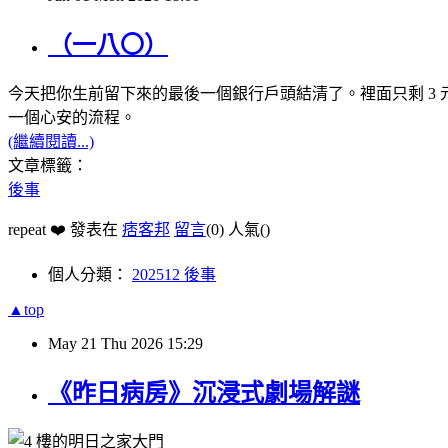
（一八〇）
今天把你生前留下來的最後一個銀行戶頭結清了。裡面只剩 3
一個心安的流程。
(繼續閱讀...)
文章標籤：
後事
repeat ❤️ 發表在
痞客邦
留言
(0)
人氣(
)
個人分類：
202512 後事
▲top
May
21
Thu
2026
15:29
《昨日病房》沉浸式劇場解謎