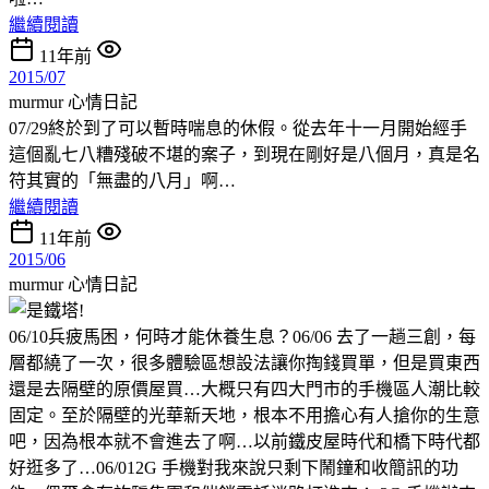
繼續閱讀
11年前
2015/07
murmur
心情日記
07/29終於到了可以暫時喘息的休假。從去年十一月開始經手
這個亂七八糟殘破不堪的案子，到現在剛好是八個月，真是名
符其實的「無盡的八月」啊…
繼續閱讀
11年前
2015/06
murmur
心情日記
06/10兵疲馬困，何時才能休養生息？06/06 去了一趟三創，每
層都繞了一次，很多體驗區想設法讓你掏錢買單，但是買東西
還是去隔壁的原價屋買…大概只有四大門市的手機區人潮比較
固定。至於隔壁的光華新天地，根本不用擔心有人搶你的生意
吧，因為根本就不會進去了啊…以前鐵皮屋時代和橋下時代都
好逛多了…06/012G 手機對我來說只剩下鬧鐘和收簡訊的功