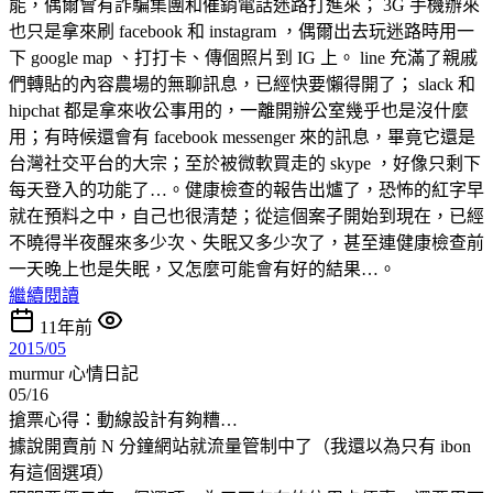
能，偶爾會有詐騙集團和催銷電話迷路打進來； 3G 手機辦來
也只是拿來刷 facebook 和 instagram ，偶爾出去玩迷路時用一
下 google map 、打打卡、傳個照片到 IG 上。 line 充滿了親戚
們轉貼的內容農場的無聊訊息，已經快要懶得開了； slack 和
hipchat 都是拿來收公事用的，一離開辦公室幾乎也是沒什麼
用；有時候還會有 facebook messenger 來的訊息，畢竟它還是
台灣社交平台的大宗；至於被微軟買走的 skype ，好像只剩下
每天登入的功能了…。健康檢查的報告出爐了，恐怖的紅字早
就在預料之中，自己也很清楚；從這個案子開始到現在，已經
不曉得半夜醒來多少次、失眠又多少次了，甚至連健康檢查前
一天晚上也是失眠，又怎麼可能會有好的結果…。
繼續閱讀
11年前
2015/05
murmur
心情日記
05/16
搶票心得：動線設計有夠糟…
據說開賣前 N 分鐘網站就流量管制中了（我還以為只有 ibon
有這個選項）