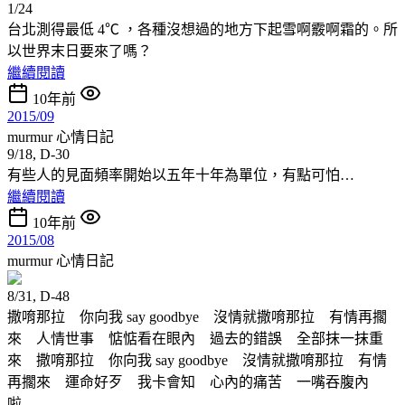
1/24
台北測得最低 4℃ ，各種沒想過的地方下起雪啊霰啊霜的。所
以世界末日要來了嗎？
繼續閱讀
10年前
2015/09
murmur
心情日記
9/18, D-30
有些人的見面頻率開始以五年十年為單位，有點可怕…
繼續閱讀
10年前
2015/08
murmur
心情日記
8/31, D-48
撒唷那拉 你向我 say goodbye 沒情就撒唷那拉 有情再擱
來 人情世事 惦惦看在眼內 過去的錯誤 全部抹一抹重
來 撒唷那拉 你向我 say goodbye 沒情就撒唷那拉 有情
再擱來 運命好歹 我卡會知 心內的痛苦 一嘴吞腹內
啦…