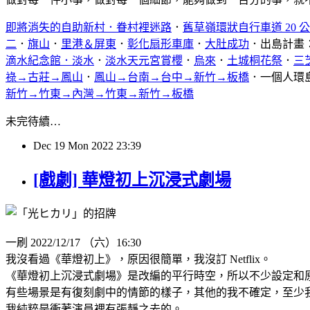
即將消失的自助新村．眷村裡迷路
．
舊草嶺環狀自行車道 20 
二
．
旗山
．
里港＆屏東
．
彰化扇形車庫
．
大肚成功
．出島計畫
滴水紀念館．淡水
．
淡水天元宮賞櫻
．
烏來
．
土城桐花祭
．
三
祿→古莊→鳳山
．
鳳山→台南→台中→新竹→板橋
．一個人環
新竹→竹東→內灣→竹東→新竹→板橋
未完待續…
Dec
19
Mon
2022
23:39
[戲劇] 華燈初上沉浸式劇場
一刷 2022/12/17 （六）16:30
我沒看過《華燈初上》，原因很簡單，我沒訂 Netflix。
《華燈初上沉浸式劇場》是改編的平行時空，所以不少設定和
有些場景是有復刻劇中的情節的樣子，其他的我不確定，至少
我純粹是衝著演員裡有張靜之去的。