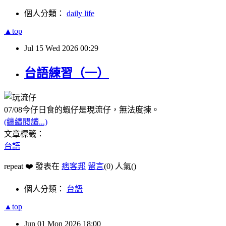
個人分類：
daily life
▲top
Jul
15
Wed
2026
00:29
台語練習（一）
07/08今仔日食的蝦仔是現流仔，無法度揀。
(繼續閱讀...)
文章標籤：
台語
repeat ❤️ 發表在
痞客邦
留言
(0)
人氣(
)
個人分類：
台語
▲top
Jun
01
Mon
2026
18:00