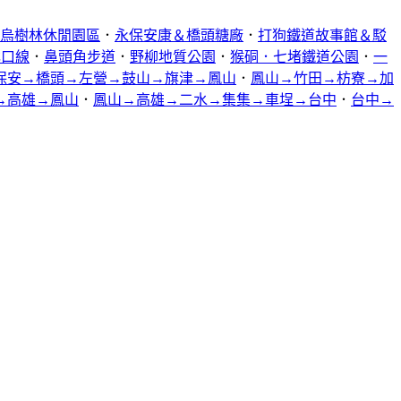
烏樹林休閒園區
．
永保安康＆橋頭糖廠
．
打狗鐵道故事館＆駁
林口線
．
鼻頭角步道
．
野柳地質公園
．
猴硐．七堵鐵道公園
．
一
保安→橋頭→左營→鼓山→旗津→鳳山
．
鳳山→竹田→枋寮→加
→高雄→鳳山
．
鳳山→高雄→二水→集集→車埕→台中
．
台中→