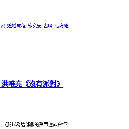
之家
燈塔療程
鮑奕安
古峰
張方維
 ✕ 洪唯堯《沒有派對》
要走（我以為這部戲的受眾應該會懂）