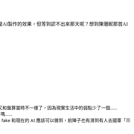
是AI製作的效果，但等到認不出來那天呢？想到陳珊妮那首AI
又和盤算當時不一樣了，因為現實生活中的弱點少了一個……
嗎……
ake 和現在的 AI 應該可以做到，前陣子也有滑到有人去國軍「示