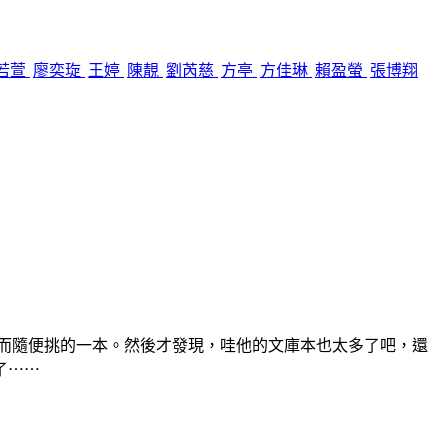
若萱
廖奕琁
王婷
陳靚
劉芮慈
方亭
方佳琳
賴盈螢
張博翔
，而隨便挑的一本。然後才發現，哇他的文庫本也太多了吧，還
了⋯⋯