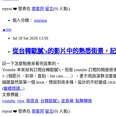
repeat ❤️ 發表在
痞客邦
留言
(0)
人氣(
)
個人分類：
murmur
▲top
Jul
18
Sat
2026
13:50
從台韓歐膩's的影片中的熟悉街景，
記一下怎麼點進來看完這集的。
Youtube 本來就有訂閱台韓歐膩's，但是 youtube 訂閱
1~2個影片、彩排、直拍、fan cam……），更不用說演算
縮圖當然是第一個 hook，想說到底多辣。設計的不好變成 click
(繼續閱讀...)
文章標籤：
youtube
vlog
南珉貞
台韓歐膩's
金泰琳
點擊轉換
repeat ❤️ 發表在
痞客邦
留言
(0)
人氣(
)