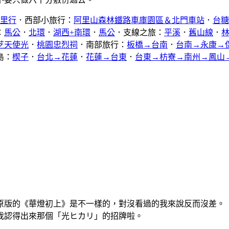
公里行
．西部小旅行：
阿里山森林鐵路車庫園區＆北門車站
．
台糖
：
馬公
．
北環
．
湖西+南環
．
馬公
．支線之旅：
平溪
．
舊山線
．
芝天使光
．
桃園忠烈祠
．南部旅行：
板橋→台南
．
台南→永康→
島：
楔子
．
台北→花蓮
．
花蓮→台東
．
台東→枋寮→南州→鳳山
原版的《華燈初上》是不一樣的，對沒看過的我來說反而沒差。
我認得出來那個「光ヒカリ」的招牌啦。