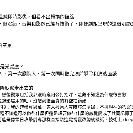
為是純即時影像，但看不出轉換的破綻
的，但沒錯，音樂和影像已經有技術了，即便劇組呈現的還很明顯
拍空景
乎是光感應？
IFA 、第一次廳院人、第一次同時聽完演前導聆和演後座談
投降默默走出去的
高，然後觀眾包括我都跟時雍阿公打招呼，這段不知道為什麼很喜歡
說是錄影場用的吧，沒想到後面真的有空拍鏡頭
點那段；我的確盤算過萬一家人被當人質時該怎麼辦；不過現在的答案
；那種不知道可以做些什麼但還是想要做些什麼的感覺變成了共同記憶了
能是像零日攻擊前導那樣直接駭進電視竄改總統談話，技術上 deep f