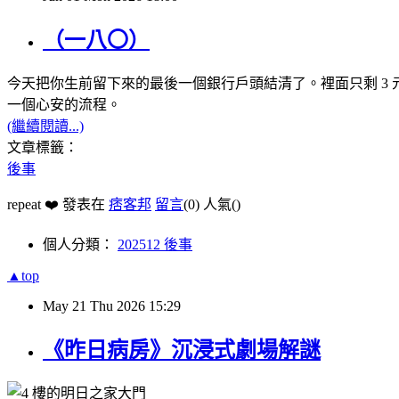
（一八〇）
今天把你生前留下來的最後一個銀行戶頭結清了。裡面只剩 3
一個心安的流程。
(繼續閱讀...)
文章標籤：
後事
repeat ❤️ 發表在
痞客邦
留言
(0)
人氣(
)
個人分類：
202512 後事
▲top
May
21
Thu
2026
15:29
《昨日病房》沉浸式劇場解謎