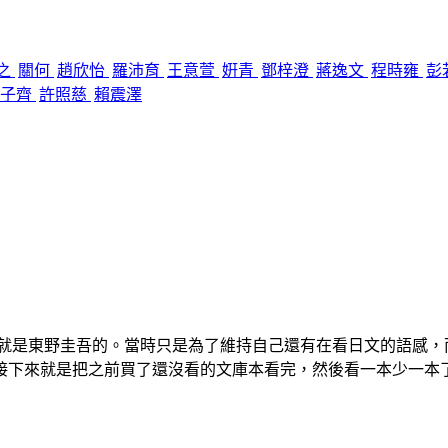
之
關何
趙欣怡
羅沛育
王意萱
姸青
鄧梓澄
蔣逸文
程時雍
彭
吳子齊
許照慈
賴震澤
本就是東野圭吾的。當時只是為了維持自己還有在看日文的語感
接下來就是把之前買了還沒看的文庫本看完，然後看一本少一本