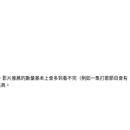
期、演唱會期間，影片推薦的數量基本上會多到看不完（例如一集打歌節目會有
最高。