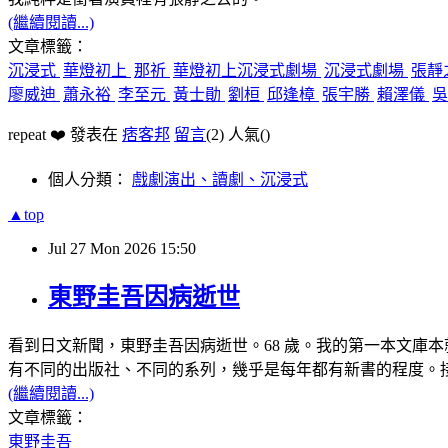
(繼續閱讀...)
文章標籤：
沉浸式
華燈初上
那祈
華燈初上沉浸式劇場
沉浸式劇場
張靜
廖威迪
蕭永裕
李至元
黃士勛
劉桓
邱逢樟
張宇勝
賴澤儀
repeat ❤️ 發表在
痞客邦
留言
(2)
人氣(
)
個人分類：
戲劇演出、讀劇、沉浸式
▲top
Jul
27
Mon
2026
15:50
東野圭吾因病逝世
看到日文新聞，東野圭吾因病逝世。68 歲。我的第一本文庫
有不同的出版社、不同的系列，幾乎是每年都有新書的程度。
(繼續閱讀...)
文章標籤：
東野圭吾