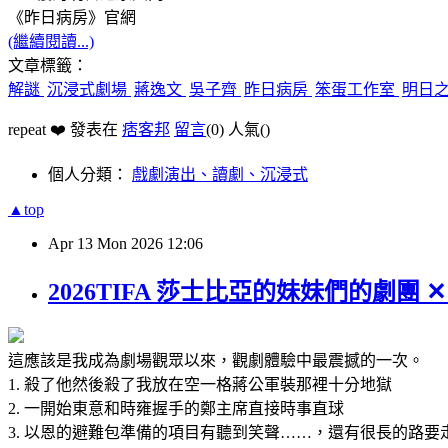
《昨日病房》官網
(繼續閱讀...)
文章標籤：
解謎
沉浸式劇場
蔣逸文
吳子齊
昨日病房
笨蛋工作室
明日
repeat ❤️ 發表在
痞客邦
留言
(0)
人氣(
)
個人分類：
戲劇演出、讀劇、沉浸式
▲top
Apr
13
Mon
2026
12:06
2026TIFA 莎士比亞的妹妹們的劇團
這應該是我成為劇場觀眾以來，觀劇體驗中最震撼的一次。
1. 殺了他然後殺了我放在空一格蔣公軍裝那裡十分地獄
2. 一開始東意和時雍握手的鄭主席直接時事直球
3. 以恩的避難包準備的項目有聽到笑聲……，還有很長的路