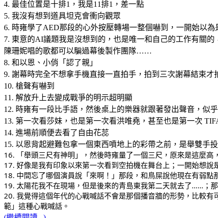
4. 最佳位置是十排1，我是11排1，差一點
5. 我沒有想到道具坦克會衝向觀眾
6. 時雍學了AED那段的心外按壓轉場一整個嚇到，一開始以
7. 東意的AI議題我是沒想到的，也是唯一和自己的工作有關
陳珊妮唱的歌都可以騙過幕後製作團隊……
8. 和以恩、小俏「認了親」
9. 謝幕時完全不想拿手機直接一直拍手，拍到三次謝幕結束才
10. 槍聲有嚇到
11. 解放升上去變成戰爭的明示超明顯
12. 時雍有一段比手語，然後桌上的樂器就跟著發出聲音，似
13. 第一次看莎妹，也是第一次看洪唯堯，甚至也是第一次 T
14. 進場前順便去看了自由花蕊
15. 以恩背起避難包拿一個東西噴地上的彩帶之前，是舉雙手
16. 「舉頭三尺有神明」，然後時雍量了一個三尺，原來是這麼
17. 好像是我有印象以來第一次看到空拍機在舞台上；一開始想
18. 中間忘了哪個演員說「來啊！」那段，和鳥屎說他現在有弱
19. 太陽花我不在現場，但是後來的青島東我第二天就去了……
20. 我覺得這個年代的心戰喊話不會是那個播音牆的形勢，比較有可
範」這種心戰喊話。
(繼續閱讀...)