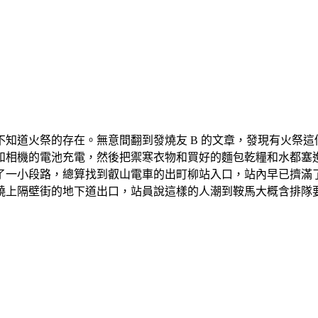
祭，不知道火祭的存在。無意間翻到發燒友 B 的文章，發現有火
和相機的電池充電，然後把禦寒衣物和買好的麵包乾糧和水都塞
了一小段路，總算找到叡山電車的出町柳站入口，站內早已擠滿
繞上隔壁街的地下道出口，站員說這樣的人潮到鞍馬大概含排隊