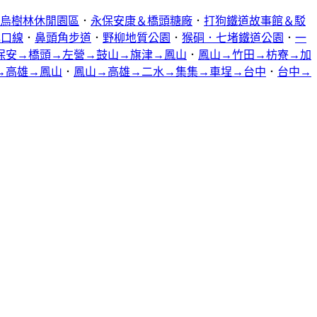
烏樹林休閒園區
．
永保安康＆橋頭糖廠
．
打狗鐵道故事館＆駁
林口線
．
鼻頭角步道
．
野柳地質公園
．
猴硐．七堵鐵道公園
．
一
保安→橋頭→左營→鼓山→旗津→鳳山
．
鳳山→竹田→枋寮→加
→高雄→鳳山
．
鳳山→高雄→二水→集集→車埕→台中
．
台中→