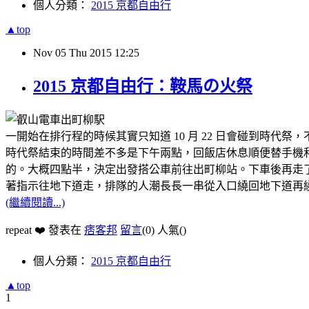
個人分類：
2015 京都自由行
▲top
Nov
05
Thu
2015
12:25
2015 京都自由行：鞍馬の火祭
一開始在排行程的時候其實只知道 10 月 22 日會碰到時代
時代祭結束的時間差不多是下午兩點，回飯店休息順便替手機
的。大概四點半，決定出發搭公車前往出町柳站。下車後再走
著指示往地下道走，排隊的人潮長長一串從入口繞回地下道再
(繼續閱讀...)
repeat ❤️ 發表在
痞客邦
留言
(0)
人氣(
)
個人分類：
2015 京都自由行
▲top
1