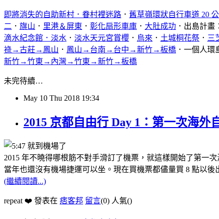
即將消失的自助新村．眷村裡迷路
．
舊草嶺環狀自行車道 20 
二
．
旗山
．
里港＆屏東
．
彰化扇形車庫
．
大肚成功
．出島計畫
滴水紀念館．淡水
．
淡水天元宮賞櫻
．
烏來
．
土城桐花祭
．
三
祿→古莊→鳳山
．
鳳山→台南→台中→新竹→板橋
．一個人環
新竹→竹東→內灣→竹東→新竹→板橋
未完待續…
May
10
Thu
2018
19:34
2015 京都自由行 Day 1：第一次
2015 年不曉得哪根筋不對手滑訂了機票，就這樣開始了第一
當年也還沒有機場捷運可以坐。現在買機票都儘量買 8 點以
(繼續閱讀...)
repeat ❤️ 發表在
痞客邦
留言
(0)
人氣(
)