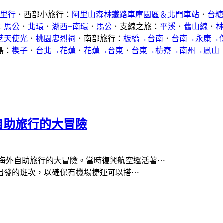
公里行
．西部小旅行：
阿里山森林鐵路車庫園區＆北門車站
．
台糖
：
馬公
．
北環
．
湖西+南環
．
馬公
．支線之旅：
平溪
．
舊山線
．
芝天使光
．
桃園忠烈祠
．南部旅行：
板橋→台南
．
台南→永康→
島：
楔子
．
台北→花蓮
．
花蓮→台東
．
台東→枋寮→南州→鳳山
海外自助旅行的大冒險
次海外自助旅行的大冒險。當時復興航空還活著⋯
後出發的班次，以確保有機場捷運可以搭⋯