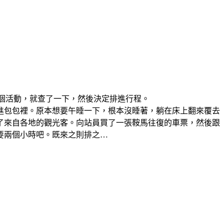
祭這個活動，就查了一下，然後決定排進行程。
進包包裡。原本想要午睡一下，根本沒睡著，躺在床上翻來覆去
了來自各地的觀光客。向站員買了一張鞍馬往復的車票，然後跟
要兩個小時吧。既來之則排之…