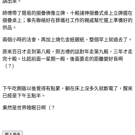
請出來。
師傅帶了簡易的摺疊佛像立牌、十殿諸神摺疊式桌上立牌擺在
摺疊桌上；事先聯絡好在葬儀社工作的親戚幫忙擺上準備好的
供品。
兩個小時的法會，再加上燒化金紙銀紙，整個早上就過去了。
原來百日才走到第八殿，照古禮的話對年走第九殿，三年才走
完十殿。比起前面一星期一殿，後面要走的距離變好長啊
（？）
下午吃飽飯以後覺得有點累，躺在床上沒多久就斷電了，醒來
已經是下午五點半。
果然是世界睡眠日啊（？
載入更多