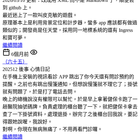
2026/03/10 更新：改成用 XML 而不是 Markdown 了，順便丟
到 github 上。
最近迷上了一款叫皮克敏的遊戲。
原理基本上是利用背景定位和計步器，蠻多 app 應該都有做過
類似的；開發商是任天堂，採用同一地標系統的還有 Ingress
和寶可夢。
繼續閱讀
6個月前
（六十五）
202512 後事
心情日記
在手機上安裝的視訊看診 APP 跳出了你今天還有問診預約的
提醒。之前也有跳出慢箋通知，但想說慢箋就不理它了；掛號
就有問題了，於是打了電話去問。
晚上的總機說沒有權限可以幫忙，於是早上拿著健保卡跑了一
趟醫院抽號碼牌。負責處理的櫃台聽了一下，就把健保卡拿去
查了一下掛號資料，處理退掛。辦完了之後櫃台回我說，要記
得跟她說喔，我說好。
對啊，你現在無病無痛了，不用再看門診囉。
繼續閱讀