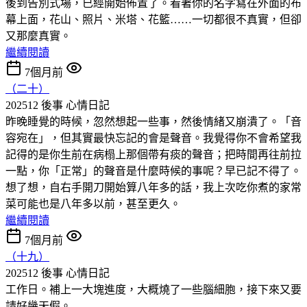
後到告別式場，已經開始佈置了。看著你的名字寫在外面的布
幕上面，花山、照片、米塔、花籃……一切都很不真實，但卻
又那麼真實。
繼續閱讀
7個月前
（二十）
202512 後事
心情日記
昨晚睡覺的時候，忽然想起一些事，然後情緒又崩潰了。「音
容宛在」，但其實最快忘記的會是聲音。我覺得你不會希望我
記得的是你生前在病榻上那個帶有痰的聲音；把時間再往前拉
一點，你「正常」的聲音是什麼時候的事呢？早已記不得了。
想了想，自右手開刀開始算八年多的話，我上次吃你煮的家常
菜可能也是八年多以前，甚至更久。
繼續閱讀
7個月前
（十九）
202512 後事
心情日記
工作日。補上一大塊進度，大概燒了一些腦細胞，接下來又要
請好幾天假。