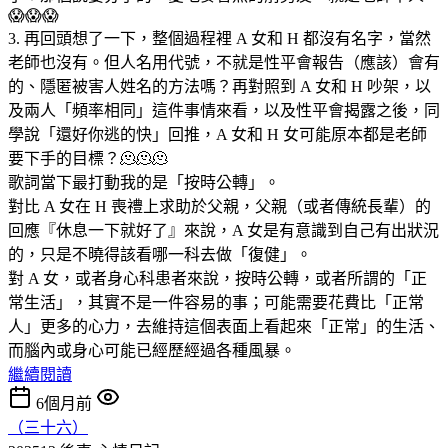
😱😱😱
3. 再回頭想了一下，整個過程裡 A 女和 H 都沒有名字，當然
老師也沒有。但人名用代號，不就是性平會報告（應該）會有
的、隱匿被害人姓名的方法嗎？再對照到 A 女和 H 吵架，以
及兩人「頻率相同」這件事情來看，以及性平會揭露之後，同
學說「還好你逃的快」回推，A 女和 H 女可能原本都是老師
要下手的目標？🫠🫠🫠
歌詞當下最打動我的是「按時公轉」。
對比 A 女在 H 喪禮上求助於父親，父親（或者傳統長輩）的
回應『休息一下就好了』來說，A 女是有意識到自己有出狀況
的，只是不曉得該看哪一科去做「復健」。
對 A 女，或者身心科患者來說，按時公轉，或者所謂的「正
常生活」，其實不是一件容易的事；可能需要花費比「正常
人」更多的心力，去維持這個表面上看起來「正常」的生活、
而腦內或身心可能已經歷經過各種風暴。
繼續閱讀
6個月前
（三十六）