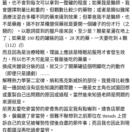
籤，也不會到每次可以拿到一整罐的程度；如果我是醫師，我
會選擇劑量比較重的、但顆數比較少的藥物；或者是類似雞尾
酒療法混合多種不同的藥來達到效果；但畢竟我不是醫師，也
不是藥廠，搞不好某種健保藥就是要開一個罐子的份才行（之
類的）。以歌詞提到的獵戶座來說，至少是 7 顆星星灑在地上
了；如果是 100 粒的罐裝的話， 28 天的藥、一天要吃到 4 顆
（112）🫠
而且因為是治療睡眠，理論上應該是睡眠前服用才會發生效
力，所以也不大可能是三餐飯後吃的藥量。
換成夾鏈袋分裝的話，就又少了開藥罐這個明顯吃力的動作
（即便只是讀劇）……
解釋熱力學第二定律、熵和馬克斯威妖的部份，我覺得比較像
是一邊說給沒有這些知識的觀眾聽、一邊是女主角在試圖回想
或重製自己出問題的原因或過程。當然後來知道老師是問題的
來源就是。
前男友愛吃麥當勞的麥香魚的設定我有點嚇到。速食店那麼
多，偏偏選了麥當勞，很難不聯想到之前那位在 threads 上控
訴自己的女兒被權勢性侵後自盡的那件事；而且我也因此到現
在都還沒再吃過麥當勞。