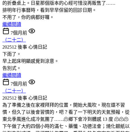
的折疊桌上。日星那個版本的心經可惜沒再販售了……
排明年行事曆時，看到早早保留的回診日期。
不用了，你的病都好囉。
繼續閱讀
7個月前
（二十二）
202512 後事
心情日記
下雨了。
早上起床明顯感覺到涼意。
告別式。
繼續閱讀
7個月前
（二十一）
202512 後事
心情日記
為了準備之後在家裡拜拜的位置，開始大風吹。現在還不習
慣，但久了以後會習慣的，吧？看了一下明天的天氣預報，從
東北季風進化成冷氣團了……🫠鄉下會冷到體感 13 度 🫠🫠🫠
下午做了大約四個小時的滿七、藥懺、功德法會；燒化銀紙以