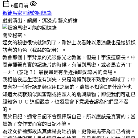
6個月前
叛徒馬密可能的回憶錄
戲劇演出、讀劇、沉浸式
藝文評論
關於秘密。
姪女的秘密很快就猜到了，剛好上次看陳以恩演戲也是接近採
訪者的角色（我惡的記者）。
教會那個十字背景的光很像光之教堂，但是十字沒這麼長。中
間穿插著真實的記錄片的時候，有瞄到馬密，或者馬ㄊㄞˋㄒ
ㄧㄤˊ（泰翔？）最後還是有坐近播映記錄片的會場。
我相信夜店生活沒有消失，只是流轉到我不熟悉的場域了；中
間有說一個行話是類似用E之類的，雖然不知道E是什麼但也
知道大概就類似興奮劑或搖頭丸的助興藥物；即便我們可能已
經知道 U=U 這個觀念，也還是會下意識去認為他們是不潔
的。
關於日記。通常日記不會選擇騙自己，所以應該是真實的；當
然為了交作業而寫的日記不算。
為姪女祈禱那段與其說是為她祈禱，更像是馬密為自己祈禱。