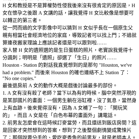
H 女和教授是不是算權勢性侵我後來沒有很肯定的原因是，H
女在懷孕之後跟 A 女講的話，讓我覺得 H 女比較像是想要可
以轉正的第三者。
從一閃而過的文字影像中可以猜到 H 女似乎長在一個原生父
親有相當社會經濟地位的家庭，導致記者可以找上門；不過就
算連夜搬家理論上應該記者還是可以跟到啦……
家人替 H 女的遺照選的是生日蛋糕的照片，老實說我覺得十
分諷刺；明明是「遺照」卻選了「生日」的照片……
Houston - Station 的對話我直覺想到的是那句 "Houston, we've
had a problem." 而後來 Houston 的確也連絡不上 Station 了：
"No one copies."
最後退房前 A 女的動作大概是戲後討論最多的部份。
1. A 女有沒有殺了老師？當下以為有的時候，腦中突然浮現的
是某部國片的畫面：一個男生躺在浴缸裡，沒了氣息，當然身
上有血跡。後來覺得沒有，因為 A 女補了一句：「開玩笑
的」，而且 A 女是在「白色布幕的畫面外」講電話。
2. 前男友怎麼會在這時候訂麥當勞，而且還送到飯店房間？這
是回家才突然想到的答案，想到了之後整個劇情變成驚悚片
了：那個說要分手的、愛吃麥香魚的前男友，就是老師本人。