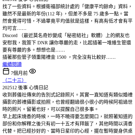
找了一些資料。根據衛福部統計處的「健康平均餘命」資料，
雖然不是最新的年份(112 年) ，但差不多是 75 歲多一點。當
然會覺得可惜，不過畢竟平均值就是這樣，有高有低才會有平
均可言……
Discord （最近莫名奇妙變成「秘密結社」軟體）上的網友也
安慰我，我簽下 DNR 讓你尊嚴的走，比起插著一堆維生管還
要有尊嚴的多。想想也是……
插著那些管子領重陽禮金 1500 ，完全沒有比較好……
繼續閱讀
7個月前
（二十三）
202512 後事
心情日記
收到葬儀社傳來的告別式記錄照片。其實一直知道有類似婚禮
攝影的葬禮攝影或拍照，也曾經翻過很小很小的時候阿祖過世
時的照片。留著也好，可以提醒自己很多事。
早上起床燒香的時候，一時不曉得要怎麼開口，就照著知道的
部份和你解釋之後只有初一十五才有拜飯了，其他時間以清香
代替。把已經抄好的、當時日星印的心經，擺在暫時變身供桌