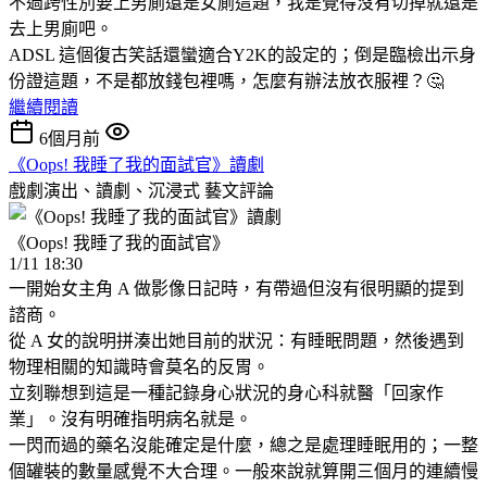
不過跨性別要上男廁還是女廁這題，我是覺得沒有切掉就還是
去上男廁吧。
ADSL 這個復古笑話還蠻適合Y2K的設定的；倒是臨檢出示身
份證這題，不是都放錢包裡嗎，怎麼有辦法放衣服裡？🤔
繼續閱讀
6個月前
《Oops! 我睡了我的面試官》讀劇
戲劇演出、讀劇、沉浸式
藝文評論
《Oops! 我睡了我的面試官》
1/11 18:30
一開始女主角 A 做影像日記時，有帶過但沒有很明顯的提到
諮商。
從 A 女的說明拼湊出她目前的狀況：有睡眠問題，然後遇到
物理相關的知識時會莫名的反胃。
立刻聯想到這是一種記錄身心狀況的身心科就醫「回家作
業」。沒有明確指明病名就是。
一閃而過的藥名沒能確定是什麼，總之是處理睡眠用的；一整
個罐裝的數量感覺不大合理。一般來說就算開三個月的連續慢