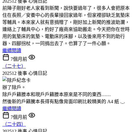
202512 後事
心情日記
前陣子剛好老人家看到新聞，說快要過年了，很多人會把原本
住在長照／安養中心的長輩接回家過年，但家裡卻缺乏氣墊床
等輔具。本來家人就有意捐贈了，剛好加上新聞的推波助瀾，
連絡上了輔具中心，約好了廠商來協助搬走。今天把你在世時
用的氣墊床的氣墊、電動床的床腳，以及後來用不到的助行
器、四腳拐杖，一同捐出去了。也算了了一件心願。
繼續閱讀
7個月前
（二十七）
202512 後事
心情日記
辦了除戶。
除戶戶籍謄本和現戶戶籍謄本原來是不同的東西……
然後新的戶籍騰本長得有點像背面印刷比較精美的 A4 紙 ._.
繼續閱讀
7個月前
（二十四）
202512 後事
心情日記