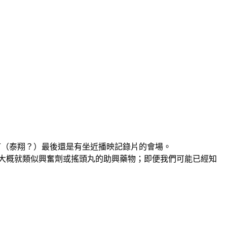
ˊ（泰翔？）最後還是有坐近播映記錄片的會場。
大概就類似興奮劑或搖頭丸的助興藥物；即便我們可能已經知