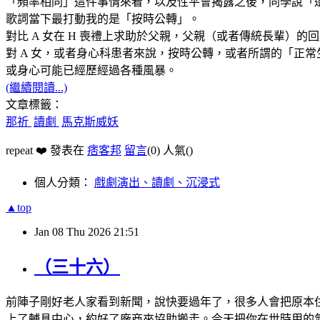
「頻率相同」這件事情來看，以及性平會揭露之後，同學說「還好你
歌詞當下最打動我的是「按時公轉」。
對比 A 女在 H 喪禮上求助於父親，父親（或者傳統長輩）
對 A 女，或者身心科患者來說，按時公轉，或者所謂的「正
或身心可能已經歷經過各種風暴。
(繼續閱讀...)
文章標籤：
那祈
讀劇
馬克斯威妖
repeat ❤️ 發表在
痞客邦
留言
(0)
人氣(
)
個人分類：
戲劇演出、讀劇、沉浸式
▲top
Jan
08
Thu
2026
21:51
（三十六）
前陣子剛好老人家看到新聞，說快要過年了，很多人會把原本
上了輔具中心，約好了廠商來協助搬走。今天把你在世時用的