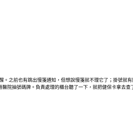
的提醒。之前也有跳出慢箋通知，但想說慢箋就不理它了；掛號就
趟醫院抽號碼牌。負責處理的櫃台聽了一下，就把健保卡拿去查