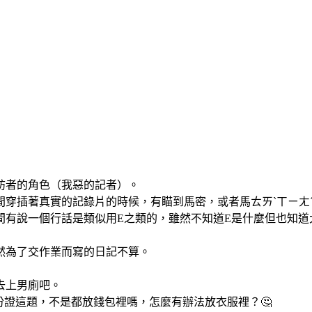
訪者的角色（我惡的記者）。
間穿插著真實的記錄片的時候，有瞄到馬密，或者馬ㄊㄞˋㄒㄧㄤ
間有說一個行話是類似用E之類的，雖然不知道E是什麼但也知道
然為了交作業而寫的日記不算。
去上男廁吧。
身份證這題，不是都放錢包裡嗎，怎麼有辦法放衣服裡？🤔