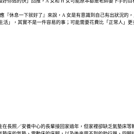
逃的快」回推，A 女和 H 女可能原本都是老師要下手的目標？
的回應『休息一下就好了』來說，A 女是有意識到自己有出狀況的
常生活」，其實不是一件容易的事；可能需要花費比「正常人」
住在長照／安養中心的長輩接回家過年，但家裡卻缺乏氣墊床等
氣墊床的氣墊、電動床的床腳，以及後來用不到的助行器、四腳