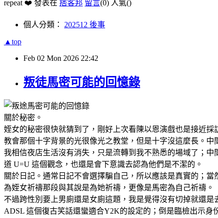
repeat ❤️ 發表在
痞客邦
留言
(0)
人氣(
)
個人分類：
202512 後事
▲top
Feb
02
Mon
2026
22:42
叛徒馬密可能的回憶錄
關於秘密。
姪女的秘密很快就猜到了，剛好上次看陳以恩演戲也是接近採
教會那個十字背景的光很像光之教堂，但是十字沒這麼長。中
我相信夜店生活沒有消失，只是流轉到我不熟悉的場域了；中
道 U=U 這個觀念，也還是會下意識去認為他們是不潔的。
關於日記。通常日記不會選擇騙自己，所以應該是真實的；當
為姪女祈禱那段與其說是為她祈禱，更像是馬密為自己祈禱。
不過跨性別要上男廁還是女廁這題，我是覺得沒有切掉就還是
ADSL 這個復古笑話還蠻適合Y2K的設定的；倒是臨檢出示