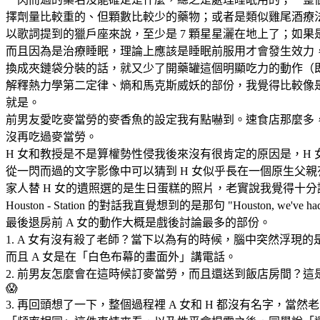
擇劑量比較重的、但顆數比較少的藥物；或者是類似雞尾酒療
以歌詞提到的獵戶座來說，至少是 7 顆星星灑在地上了；如果是 10
而且因為是治療睡眠，理論上應該是睡眠前服用才會發生效力
換成夾鏈袋分裝的話，就又少了開藥罐這個明顯吃力的動作（
解釋熱力學第二定律、熵和馬克斯威妖的部份，我覺得比較像
就是。
前男友愛吃麥當勞的麥香魚的設定我有點嚇到。速食店那麼多，偏
沒再吃過麥當勞。
H 女和教授是不是算權勢性侵我後來沒有很肯定的原因是，H 
從一閃而過的文字影像中可以猜到 H 女似乎長在一個原生父
家人替 H 女的遺照選的是生日蛋糕的照片，老實說我覺得十
Houston - Station 的對話我直覺想到的是那句 "Houston, we've had 
最後退房前 A 女的動作大概是戲後討論最多的部份。
1. A 女有沒有殺了老師？當下以為有的時候，腦中突然浮現
而且 A 女是在「白色布幕的畫面外」講電話。
2. 前男友怎麼會在這時候訂麥當勞，而且還送到飯店房間？
😱
3. 再回頭想了一下，整個過程裡 A 女和 H 都沒有名字，