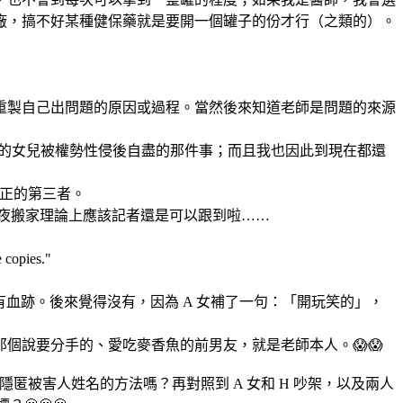
廠，搞不好某種健保藥就是要開一個罐子的份才行（之類的）。
重製自己出問題的原因或過程。當然後來知道老師是問題的來源
自己的女兒被權勢性侵後自盡的那件事；而且我也因此到現在都還
轉正的第三者。
連夜搬家理論上應該記者還是可以跟到啦……
opies."
有血跡。後來覺得沒有，因為 A 女補了一句：「開玩笑的」，
個說要分手的、愛吃麥香魚的前男友，就是老師本人。😱😱
隱匿被害人姓名的方法嗎？再對照到 A 女和 H 吵架，以及兩人