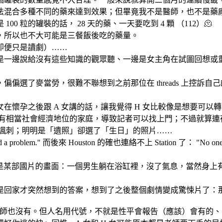
法混合多種不同的藥來達到效果；但畢竟我不是醫師，也不是藥
0 粒的罐裝的話， 28 天的藥、一天要吃到 4 顆 （112）🫠
，所以也不大可能是三餐飯後吃的藥量。
即便只是讀劇）……
是一邊說給沒有這些知識的觀眾聽、一邊是女主角在試圖回想或
偏選了麥當勞，很難不聯想到之前那位在 threads 上控訴
女在懷孕之後跟 A 女講的話，讓我覺得 H 女比較像是想要可以
親有相當社會經濟地位的家庭，導致記者可以找上門；不過就算
分諷刺；明明是「遺照」卻選了「生日」的照片……
a problem." 而後來 Houston 的確也連絡不上 Station 了： "No one c
的是某部國片的畫面：一個男生躺在浴缸裡，沒了氣息，當然身上
這是回家才突然想到的答案，想到了之後整個劇情變成驚悚片了：那
當然老師也沒有。但人名用代號，不就是性平會報告（應該）會有的、