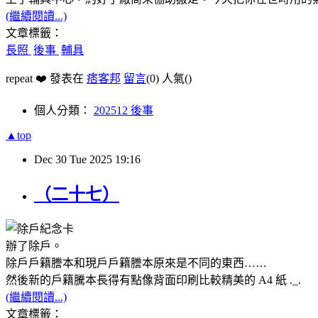
(繼續閱讀...)
文章標籤：
長照
後事
輔具
repeat ❤️ 發表在
痞客邦
留言
(0)
人氣(
)
個人分類：
202512 後事
▲top
Dec
30
Tue
2025
19:16
（二十七）
辦了除戶。
除戶戶籍謄本和現戶戶籍謄本原來是不同的東西……
然後新的戶籍騰本長得有點像背面印刷比較精美的 A4 紙 ._.
(繼續閱讀...)
文章標籤：