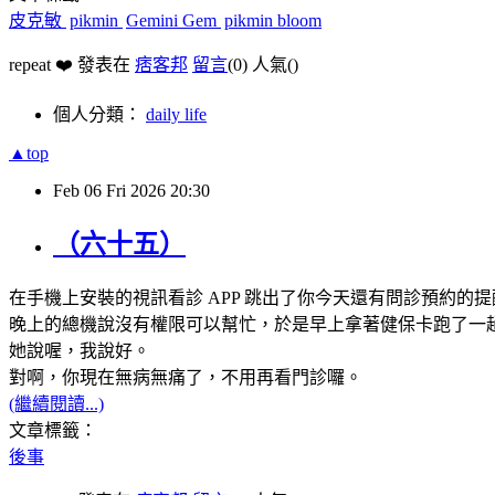
皮克敏
pikmin
Gemini Gem
pikmin bloom
repeat ❤️ 發表在
痞客邦
留言
(0)
人氣(
)
個人分類：
daily life
▲top
Feb
06
Fri
2026
20:30
（六十五）
在手機上安裝的視訊看診 APP 跳出了你今天還有問診預約
晚上的總機說沒有權限可以幫忙，於是早上拿著健保卡跑了一
她說喔，我說好。
對啊，你現在無病無痛了，不用再看門診囉。
(繼續閱讀...)
文章標籤：
後事