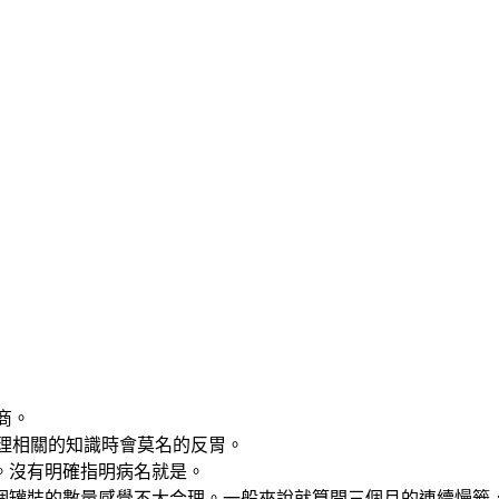
商。
物理相關的知識時會莫名的反胃。
。沒有明確指明病名就是。
個罐裝的數量感覺不大合理。一般來說就算開三個月的連續慢籤