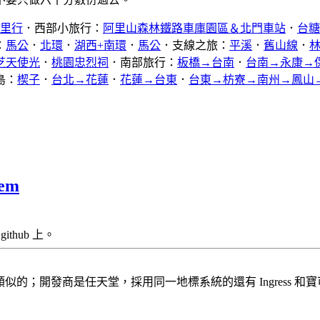
公里行
．西部小旅行：
阿里山森林鐵路車庫園區＆北門車站
．
台糖
：
馬公
．
北環
．
湖西+南環
．
馬公
．支線之旅：
平溪
．
舊山線
．
芝天使光
．
桃園忠烈祠
．南部旅行：
板橋→台南
．
台南→永康→
島：
楔子
．
台北→花蓮
．
花蓮→台東
．
台東→枋寮→南州→鳳山
em
ithub 上。
似的；開發商是任天堂，採用同一地標系統的還有 Ingress 和