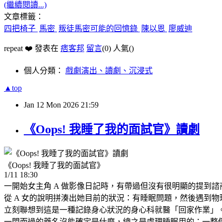
(繼續閱讀...)
文章標籤：
四把椅子
馬密
叛徒馬密可能的回憶錄
陳以恩
廖威迪
repeat ❤️ 發表在
痞客邦
留言
(0)
人氣(
)
個人分類：
戲劇演出、讀劇、沉浸式
▲top
Jan
12
Mon
2026
21:59
《Oops! 我睡了我的面試官》讀劇
《Oops! 我睡了我的面試官》
1/11 18:30
一開始女主角 A 做影像日記時，有帶過但沒有很明顯的提到諮
從 A 女的說明拼湊出她目前的狀況：有睡眠問題，然後遇到
立刻聯想到這是一種記錄身心狀況的身心科就醫「回家作業」
一閃而過的藥名沒能確定是什麼，總之是處理睡眠用的；一整