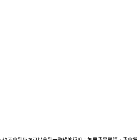
，也不會到每次可以拿到一整罐的程度；如果我是醫師，我會選