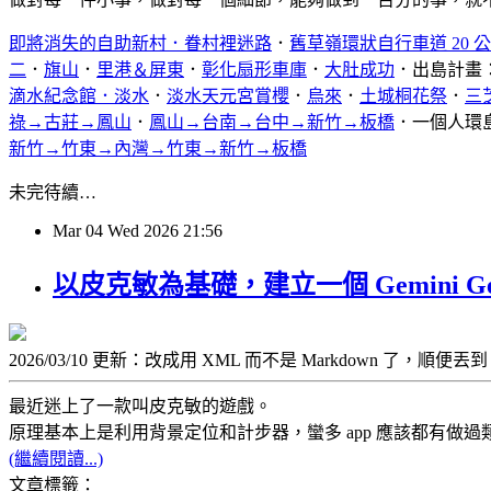
即將消失的自助新村．眷村裡迷路
．
舊草嶺環狀自行車道 20 
二
．
旗山
．
里港＆屏東
．
彰化扇形車庫
．
大肚成功
．出島計畫
滴水紀念館．淡水
．
淡水天元宮賞櫻
．
烏來
．
土城桐花祭
．
三
祿→古莊→鳳山
．
鳳山→台南→台中→新竹→板橋
．一個人環
新竹→竹東→內灣→竹東→新竹→板橋
未完待續…
Mar
04
Wed
2026
21:56
以皮克敏為基礎，建立一個 Gemini G
2026/03/10 更新：改成用 XML 而不是 Markdown 了，順便丟到 g
最近迷上了一款叫皮克敏的遊戲。
原理基本上是利用背景定位和計步器，蠻多 app 應該都有做過類
(繼續閱讀...)
文章標籤：