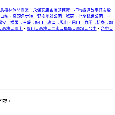
烏樹林休閒園區
．
永保安康＆橋頭糖廠
．
打狗鐵道故事館＆駁
林口線
．
鼻頭角步道
．
野柳地質公園
．
猴硐．七堵鐵道公園
．
一
保安→橋頭→左營→鼓山→旗津→鳳山
．
鳳山→竹田→枋寮→加
→高雄→鳳山
．
鳳山→高雄→二水→集集→車埕→台中
．
台中→
寶可夢。