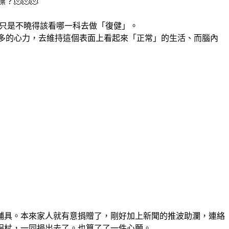
🫠🫠🫠
，只是不曉得該看哪一科去做「復健」。
更多的心力，去維持這個表面上看起來「正常」的生活、而腦內
輔具。本來家人就有意捐贈了，剛好加上新聞的推波助瀾，連絡
拐杖，一同捐出去了。也算了了一件心願。