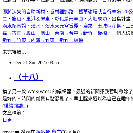
即將消失的自助新村．眷村裡迷路
．
舊草嶺環狀自行車道 20 
二
．
旗山
．
里港＆屏東
．
彰化扇形車庫
．
大肚成功
．出島計畫
滴水紀念館．淡水
．
淡水天元宮賞櫻
．
烏來
．
土城桐花祭
．
三
祿→古莊→鳳山
．
鳳山→台南→台中→新竹→板橋
．一個人環
新竹→竹東→內灣→竹東→新竹→板橋
未完待續…
Dec
21
Sun
2025
09:55
（十八）
換了另一款 WYSIWYG 的編輯器。最近的新聞讓我暫時移除
是好的。時間的感覺有點混亂了。早上醒來還以為自己在睡午
(繼續閱讀...)
文章標籤：
日更
repeat ❤️ 發表在
痞客邦
留言
(0)
人氣(
)