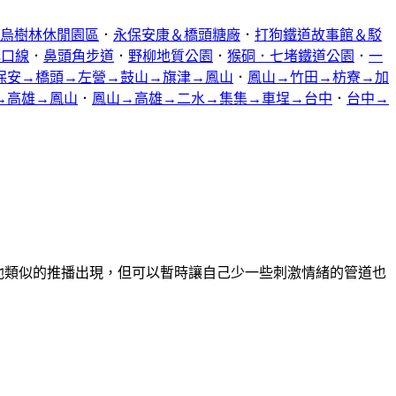
烏樹林休閒園區
．
永保安康＆橋頭糖廠
．
打狗鐵道故事館＆駁
林口線
．
鼻頭角步道
．
野柳地質公園
．
猴硐．七堵鐵道公園
．
一
保安→橋頭→左營→鼓山→旗津→鳳山
．
鳳山→竹田→枋寮→加
→高雄→鳳山
．
鳳山→高雄→二水→集集→車埕→台中
．
台中→
導或其他類似的推播出現，但可以暫時讓自己少一些刺激情緒的管道也