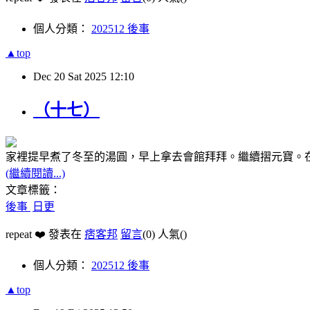
個人分類：
202512 後事
▲top
Dec
20
Sat
2025
12:10
（十七）
家裡提早煮了冬至的湯圓，早上拿去會館拜拜。繼續摺元寶。
(繼續閱讀...)
文章標籤：
後事
日更
repeat ❤️ 發表在
痞客邦
留言
(0)
人氣(
)
個人分類：
202512 後事
▲top