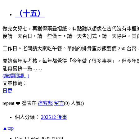
（十五）
做完女兒七，再獲得兩疊摺紙。有點難以想像在古代沒有冰櫃
後請一天百日，請一些做七，請一天告別式，請一天除戶，其實
工作日。老闆請大家吃午餐。單純的排骨蛋炒飯要價 250 台
開始寫年度考核。每年都覺得「今年做了很多事啊」，但今年是真的做
能再寫快一點……
(繼續閱讀...)
文章標籤：
日更
repeat ❤️ 發表在
痞客邦
留言
(0)
人氣(
)
個人分類：
202512 後事
▲top
Dec
17
Wed
2025
09:29