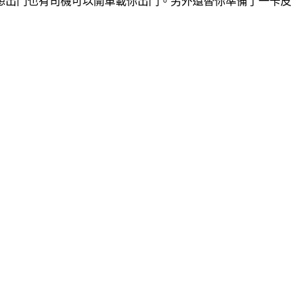
想出門也有司機可以開車載你出門。另外還替你準備了一卡皮