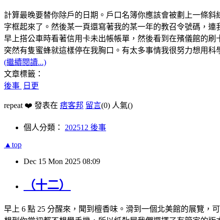
計算最晚要替你除戶的日期。戶口名簿你應該會被劃上一條斜
字框起來了。然後某一頁還寫著我的某一年的教召令號碼，連
早上搭公車時看著信用卡未出帳帳單，然後看到在殯儀館的刷
突然有隻蜜蜂就這樣停在我胸口。有太多事情我很努力想用科
(繼續閱讀...)
文章標籤：
後事
日更
repeat ❤️ 發表在
痞客邦
留言
(0)
人氣(
)
個人分類：
202512 後事
▲top
Dec
15
Mon
2025
08:09
（十二）
早上 6 點 25 分醒來，聞到檀香味。滑到一個北美館的展覽