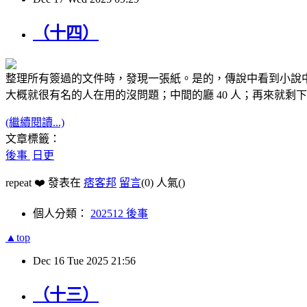
（十四）
整理所有簽過的文件時，發現一張紙。是的，傳說中看到小說中
大概就很有名的人在用的沒問題；中間的廳 40 人；再來就剩下８
(繼續閱讀...)
文章標籤：
後事
日更
repeat ❤️ 發表在
痞客邦
留言
(0)
人氣(
)
個人分類：
202512 後事
▲top
Dec
16
Tue
2025
21:56
（十三）