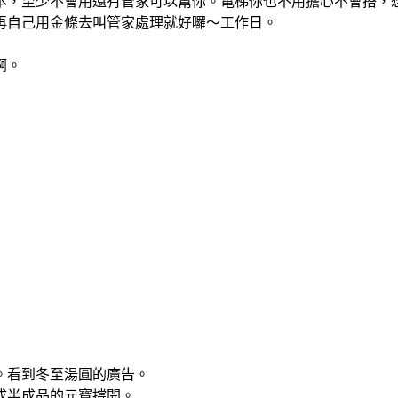
本，至少不會用還有管家可以幫你。電梯你也不用擔心不會搭，
再自己用金條去叫管家處理就好囉～工作日。
啊。
。看到冬至湯圓的廣告。
成半成品的元寶撐開。