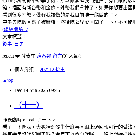
想到你當初都不想學手機，所以紙紮屋我們選擇了有管家的版
箱，裡面有新台幣和金條。外幣我們拿掉了，如果你想要出國
看到很多指教。做好我該做的是我目前唯一能做的了。
中午去吃飯。點了椒麻雞，然後吃著配菜。聞了一下，不可能
(繼續閱讀...)
文章標籤：
後事
日更
repeat ❤️ 發表在
痞客邦
留言
(0)
人氣(
)
個人分類：
202512 後事
▲top
Dec
14
Sun
2025
09:46
（十一）
昨晚臨時 on call 了一下。
看了一下圖表，大概猜到發生什麼事。跟上頭回報可行的做法
祢有幾年沒吃湯圓了呢？今年可以放心吃囉……晚上開始把摺