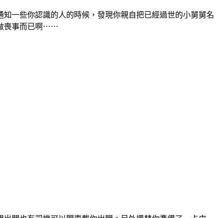
通知一些你認識的人的時候，發現你親自把已經過世的小舅舅名
做喪事而已啊⋯⋯