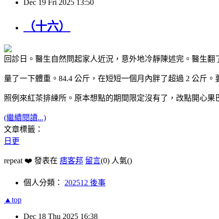
Dec
19
Fri
2025
13:50
（十六）
回診日。醫生自然問起家人近況，意外地冷靜陳述完。醫生翻
量了一下體重。84.4 公斤，在短短一個月內胖了超過 2 公斤
照例來紅茶排練所。原本想點的期間限定沒有了，改點開心果
(繼續閱讀...)
文章標籤：
日更
repeat ❤️ 發表在
痞客邦
留言
(0)
人氣(
)
個人分類：
202512 後事
▲top
Dec
18
Thu
2025
16:38