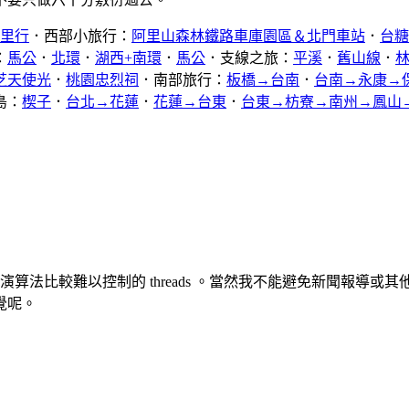
公里行
．西部小旅行：
阿里山森林鐵路車庫園區＆北門車站
．
台糖
：
馬公
．
北環
．
湖西+南環
．
馬公
．支線之旅：
平溪
．
舊山線
．
芝天使光
．
桃園忠烈祠
．南部旅行：
板橋→台南
．
台南→永康→
島：
楔子
．
台北→花蓮
．
花蓮→台東
．
台東→枋寮→南州→鳳山
了演算法比較難以控制的 threads 。當然我不能避免新聞報
覺呢。