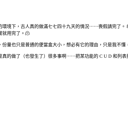
的環境下，古人真的做滿七七四十九天的情況⋯⋯喪假請完了。
就用完了。🫠
幣，份量也只是普通的便當盒大小，想必有它的理由，只是我不懂
了（也發生了）很多事啊⋯⋯把某功能的 C U D 和列表搜尋做完