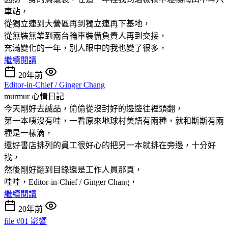
車站，
從獨立連到大營區再到獨立連再下基地，
從無裝無業到兩台輪車裝備負責人再到交接，
充滿變化的一年，別人眼中的我也變了很多，
繼續閱讀
20年前
Editor-in-Chief / Ginger Chang
murmur
心情日記
今天剛好去誠品，偷偷從沒封好的邊邊往裡頭翻，
第一本咦沒有哇，一看原來地球村美語有兩種，就和斯斯有兩
種是一樣滴，
還好書店排列的員工很好心的把另一本就排在旁邊，十分好
找，
然後剛好翻到目錄還是工作人員那頁，
哇哇，Editor-in-Chief / Ginger Chang，
繼續閱讀
20年前
file #01 影響