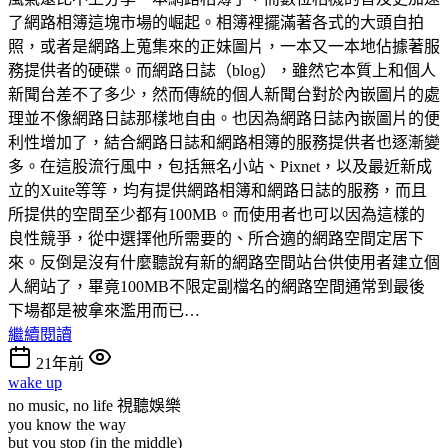
了網路相簿這塊市場的崛起。相簿裡擺滿著各式的大頭自拍
照，或者是網路上蒐集來的正妹圖片，一本又一本地佔據著服
務提供者的硬碟。而網路日誌（blog），雖然它本質上和個人
新聞台差不了多少，然而傳統的個人新聞台對於內嵌圖片的處
理並不像網路日誌那樣地自由。也因為網路日誌內嵌圖片的便
利性增加了，結合網路日誌和網路相簿的服務提供者也逐漸變
多。在這股流行風中，包括無名小站、Pixnet，以及最近新成
立的Xuite等等，均有提供網路相簿和網路日誌的服務，而且
所提供的空間至少都有100MB。而使用者也可以因為這樣的
良性競爭，從中選擇他所需要的、所合適的網路空間定居下
來。反倒是沒有什麼聽說有新的網路空間站台供使用者建立個
人網站了，畢竟100MB不限定副檔名的網路空間通常到最後
下場都是被拿來濫用而已…
繼續閱讀
21年前
wake up
no music, no life
視聽娛樂
you know the way
but you stop (in the middle)