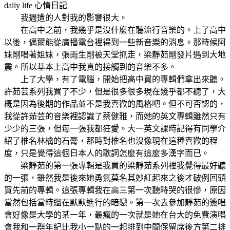
daily life
心情日記
我週遭的人對我的影響很大。
在高中之前，我幾乎是沒什麼在聽流行音樂的。上了高中
以後，偶爾能從廣播電台裡得到一些新音樂的消息。那時候阿
妹剛唱著姐妹，張雨生剛被天堂抓走，梁靜茹剛發片遇到大地
震。所以基本上高中我真的接觸到的音樂不多。
上了大學，有了電腦，開始把高中買的專輯們拿出來聽。
許茹芸系列我買了不少，但是很多很多現在幾乎都不聽了，大
概是因為後期的作品並不是我喜歡的風格吧。但不可否認的，
我從許茹芸的音樂裡認識了蔡健雅，而她的英文專輯雖然只有
少少的三張，但每一張我都狂愛。大一英文課時記得有同學介
紹了椎名林檎的石膏，那時對椎名也沒像現在這種喜歡的程
度，只是覺得這個日本人的歌詞怎麼有這麼多漢字而已。
梁靜茹的第一張專輯是我買的梁靜茹系列裡我覺得最好聽
的一張，雖然我是後來她勇氣莫名其妙紅起來之後才破例回頭
買先前的專輯。這張專輯我在高三第一次聽時哭的很慘，原因
當然包括當時還在默默進行的暗戀。第一次去參加靜茹的簽唱
會好像是大學的某一年，最瘋的一次就是她在台大的免費演唱
會我和一群年紀比我小一點的一起排到中間保留席後方第二排