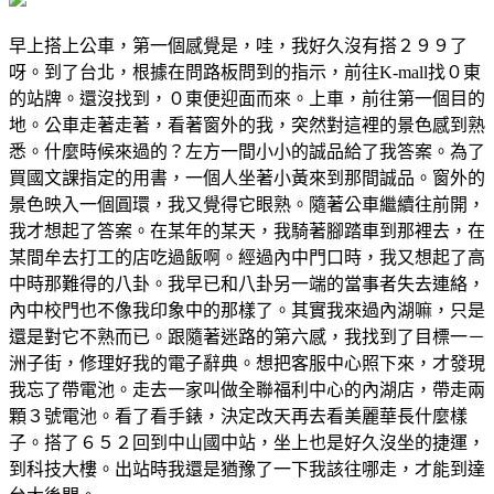
早上搭上公車，第一個感覺是，哇，我好久沒有搭２９９了
呀。到了台北，根據在問路板問到的指示，前往K-mall找０東
的站牌。還沒找到，０東便迎面而來。上車，前往第一個目的
地。公車走著走著，看著窗外的我，突然對這裡的景色感到熟
悉。什麼時候來過的？左方一間小小的誠品給了我答案。為了
買國文課指定的用書，一個人坐著小黃來到那間誠品。窗外的
景色映入一個圓環，我又覺得它眼熟。隨著公車繼續往前開，
我才想起了答案。在某年的某天，我騎著腳踏車到那裡去，在
某間牟去打工的店吃過飯啊。經過內中門口時，我又想起了高
中時那難得的八卦。我早已和八卦另一端的當事者失去連絡，
內中校門也不像我印象中的那樣了。其實我來過內湖嘛，只是
還是對它不熟而已。跟隨著迷路的第六感，我找到了目標一－
洲子街，修理好我的電子辭典。想把客服中心照下來，才發現
我忘了帶電池。走去一家叫做全聯福利中心的內湖店，帶走兩
顆３號電池。看了看手錶，決定改天再去看美麗華長什麼樣
子。搭了６５２回到中山國中站，坐上也是好久沒坐的捷運，
到科技大樓。出站時我還是猶豫了一下我該往哪走，才能到達