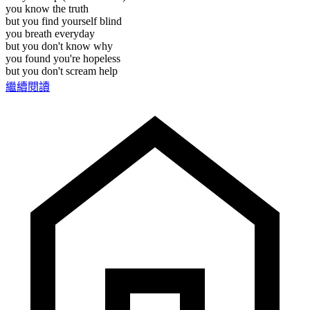
you know the truth
but you find yourself blind
you breath everyday
but you don't know why
you found you're hopeless
but you don't scream help
繼續閱讀