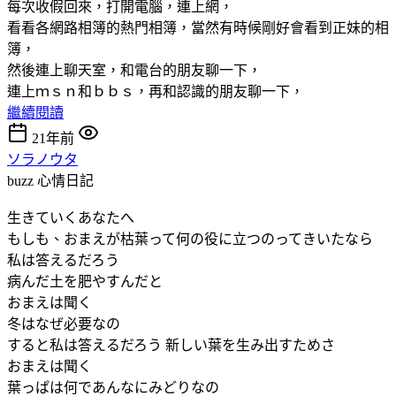
每次收假回來，打開電腦，連上網，
看看各網路相簿的熱門相簿，當然有時候剛好會看到正妹的相
簿，
然後連上聊天室，和電台的朋友聊一下，
連上ｍｓｎ和ｂｂｓ，再和認識的朋友聊一下，
繼續閱讀
21年前
ソラノウタ
buzz
心情日記
生きていくあなたへ
もしも、おまえが枯葉って何の役に立つのってきいたなら
私は答えるだろう
病んだ土を肥やすんだと
おまえは聞く
冬はなぜ必要なの
すると私は答えるだろう 新しい葉を生み出すためさ
おまえは聞く
葉っぱは何であんなにみどりなの