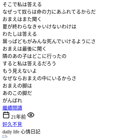
そこで私は答える
なぜって奴らは命の力にあふれてるからだ
おまえはまた聞く
夏が終わらなきゃいけないわけは
わたしは答える
葉っぱどもがみんな死んでいけるようにさ
おまえは最後に聞く
隣のあの子はどこに行ったの
すると私は答えるだろう
もう見えないよ
なぜならおまえの中にいるからさ
おまえの脚は
あのこの脚だ
がんばれ
繼續閱讀
21年前
好久不見
daily life
心情日記