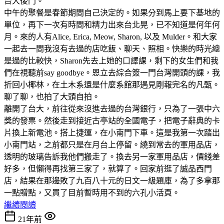
台大後門。
中午的聚餐是春節期間自己決定的。如果分到馬上要下基地的
單位，再下一次有時間和精力出來台北晃，已不知道是何年何
月。來的人有Alice, Erica, Meow, Sharon, 以及 Mulder。和大家
一起去一間我沒有去過的店吃飯、聊天、照相。快樂的時光總
是過的比較快，Sharon先去上她的口譯課，剩下的女生們和我
們在視聽前say goodbye。恩立去綜合簽一門台灣開頭的課，我
折回小椰林，在土木系還是什麼系館那遇見剛報完名的凡甄。
聊了聊，也拍了大頭自拍。
離開了台大，前往從來沒進去過的台灣銀行，只為了一張中六
獎的發票。然後走到接近古亭站的全國電子，把電子辭典的卡
片換上新電池。搭上捷運，在小南門下車。這是我第一次踏出
小南門站，之前都只是在月台上停留。繞到常去的軍用品店，
透明的玻璃告訴我他們搬走了。換去另一家軍用品店，價錢差
好多，但懶得再找第三家了，就算了。回家前逛了誠品西門
店，結果在那邊敗了九百八十元的日文一級題庫，為了多拿那
一點贈點，又買了目前暫時用不到的六孔小活頁。
繼續閱讀
21年前