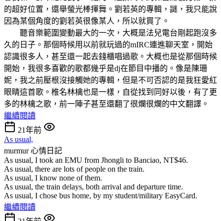
的超好位置，還舉螢光棒揮舞。劉若英的專輯，謎，我只能說
因為某個角度的劉若英很像某人，所以就買了。
聽音樂範圍變動最大的一次，大概是法兒電台剛起跑沒多
久的日子。那個時候用以前就玩過的mIRC連進聊天室，開始
認識很多人，甚至還一起去錢櫃唱過歌。大概也是從那個時候
開始，我很多喜歡的歌都幾乎是dj在節目中播的。像是陳珊
妮，我之前壓根沒接觸她的專輯，但是不可否認的是我狂愛紅
眼睛這首歌。椎名林檎也是一樣，自從找到同好以後，有了更
多的林檎之歌，前一陣子甚至還翻了很爛很爛的中文翻譯。
繼續閱讀
21年前
As usual,
murmur
心情日記
As usual, I took an EMU from Jhongli to Banciao, NT$46.
As usual, there are lots of people on the train.
As usual, I know none of them.
As usual, the train delays, both arrival and departure time.
As usual, I chose bus home, by my student/military EasyCard.
繼續閱讀