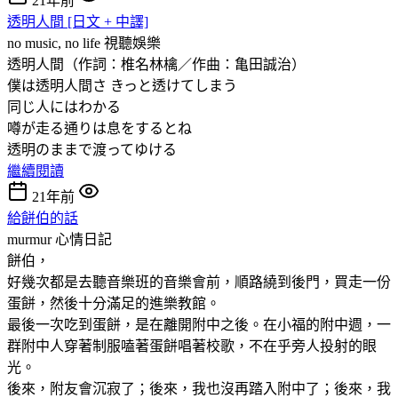
21年前
透明人間 [日文 + 中譯]
no music, no life
視聽娛樂
透明人間（作詞：椎名林檎／作曲：亀田誠治）
僕は透明人間さ きっと透けてしまう
同じ人にはわかる
噂が走る通りは息をするとね
透明のままで渡ってゆける
繼續閱讀
21年前
給餅伯的話
murmur
心情日記
餅伯，
好幾次都是去聽音樂班的音樂會前，順路繞到後門，買走一份
蛋餅，然後十分滿足的進樂教館。
最後一次吃到蛋餅，是在離開附中之後。在小福的附中週，一
群附中人穿著制服嗑著蛋餅唱著校歌，不在乎旁人投射的眼
光。
後來，附友會沉寂了；後來，我也沒再踏入附中了；後來，我