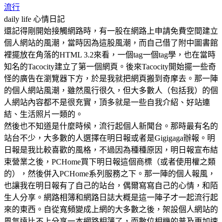
流行
daily life
心情日記
還記得剛開始接觸網路時，有一股在網路上申請免費空間建立
個人網站的風潮，當時因為這股風潮，而自己借了附中圖書館
裡擺放在角落的HTML 3.2來看，一個tag一個tag學，也在當時
知名的Tacocity建立了第一個網頁。後來Tacocity開始擺一些奇
怪的廣告在瀏覽器下方，於是我就把網頁搬到奇摩去。那一陣
的個人網站風潮，雖然風行很久，但大多數人（包括我）的個
人網站內容都不是很充實，頂多就是一些自我介紹、好站連
結、生活照片一類的。
然後也不知道是什麼時候，流行起個人新聞台。那時最有名的
站台不少，大多數的人選擇在明日報或者是Gigigaga辦報。明
日報是我比較喜歡的風格，不過因為種種原因，明日報宣布結
束營業之後，PCHome買下明日報這個商標（或者使用權之類
的），然後併入PCHome系列服務之下。那一陣的個人報風，
也讓我在明日報有了自己的站台，偶爾寫寫自己的心情，和陌
生人分享。網路相簿和網路日誌大概是這一陣子才一起流行起
來的東西。自從寬頻變成上網的大多數之後，架設個人網站的
風氣遠比不上分享一本網路相簿了，而數位相機的普及更加速