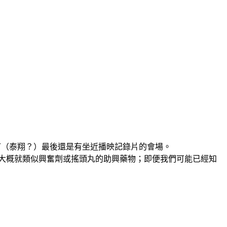
ˊ（泰翔？）最後還是有坐近播映記錄片的會場。
大概就類似興奮劑或搖頭丸的助興藥物；即便我們可能已經知