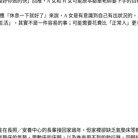
逃的快」回推，A 女和 H 女可能原本都是老師要下手的目標？
的回應『休息一下就好了』來說，A 女是有意識到自己有出狀況的
常生活」，其實不是一件容易的事；可能需要花費比「正常人」
住在長照／安養中心的長輩接回家過年，但家裡卻缺乏氣墊床等
氣墊床的氣墊、電動床的床腳，以及後來用不到的助行器、四腳