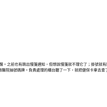
的提醒。之前也有跳出慢箋通知，但想說慢箋就不理它了；掛號就
趟醫院抽號碼牌。負責處理的櫃台聽了一下，就把健保卡拿去查