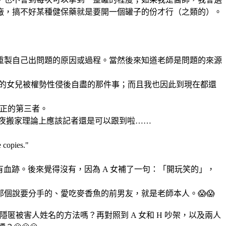
廠，搞不好某種健保藥就是要開一個罐子的份才行（之類的）。
重製自己出問題的原因或過程。當然後來知道老師是問題的來源
自己的女兒被權勢性侵後自盡的那件事；而且我也因此到現在都還
轉正的第三者。
連夜搬家理論上應該記者還是可以跟到啦……
opies."
有血跡。後來覺得沒有，因為 A 女補了一句：「開玩笑的」，
個說要分手的、愛吃麥香魚的前男友，就是老師本人。😱😱
隱匿被害人姓名的方法嗎？再對照到 A 女和 H 吵架，以及兩人