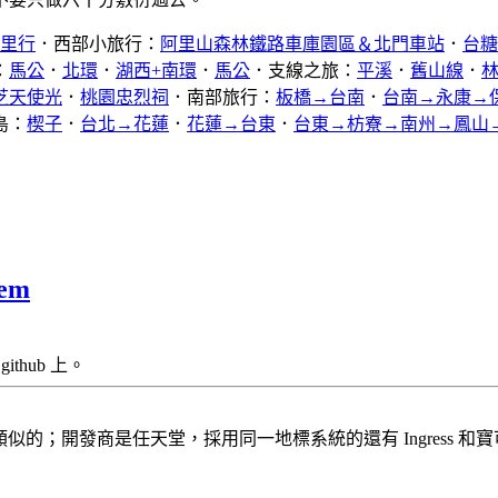
公里行
．西部小旅行：
阿里山森林鐵路車庫園區＆北門車站
．
台糖
：
馬公
．
北環
．
湖西+南環
．
馬公
．支線之旅：
平溪
．
舊山線
．
芝天使光
．
桃園忠烈祠
．南部旅行：
板橋→台南
．
台南→永康→
島：
楔子
．
台北→花蓮
．
花蓮→台東
．
台東→枋寮→南州→鳳山
em
ithub 上。
似的；開發商是任天堂，採用同一地標系統的還有 Ingress 和