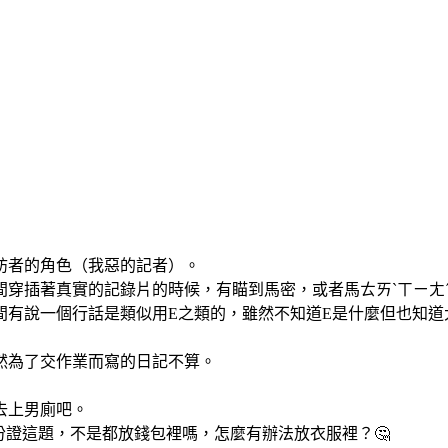
訪者的角色（我惡的記者）。
間穿插著真實的記錄片的時候，有瞄到馬密，或者馬ㄊㄞˋㄒㄧㄤ
間有說一個行話是類似用E之類的，雖然不知道E是什麼但也知道
然為了交作業而寫的日記不算。
去上男廁吧。
身份證這題，不是都放錢包裡嗎，怎麼有辦法放衣服裡？🤔