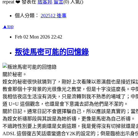
repeat ❤️ 發表在
痞客邦
留言
(0)
人氣(
)
個人分類：
202512 後事
▲top
Feb
02
Mon
2026
22:42
叛徒馬密可能的回憶錄
關於秘密。
姪女的秘密很快就猜到了，剛好上次看陳以恩演戲也是接近採
教會那個十字背景的光很像光之教堂，但是十字沒這麼長。中
我相信夜店生活沒有消失，只是流轉到我不熟悉的場域了；中
道 U=U 這個觀念，也還是會下意識去認為他們是不潔的。
關於日記。通常日記不會選擇騙自己，所以應該是真實的；當
為姪女祈禱那段與其說是為她祈禱，更像是馬密為自己祈禱。
不過跨性別要上男廁還是女廁這題，我是覺得沒有切掉就還是
ADSL 這個復古笑話還蠻適合Y2K的設定的；倒是臨檢出示