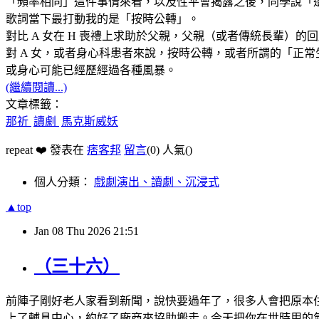
「頻率相同」這件事情來看，以及性平會揭露之後，同學說「還好你
歌詞當下最打動我的是「按時公轉」。
對比 A 女在 H 喪禮上求助於父親，父親（或者傳統長輩）
對 A 女，或者身心科患者來說，按時公轉，或者所謂的「正
或身心可能已經歷經過各種風暴。
(繼續閱讀...)
文章標籤：
那祈
讀劇
馬克斯威妖
repeat ❤️ 發表在
痞客邦
留言
(0)
人氣(
)
個人分類：
戲劇演出、讀劇、沉浸式
▲top
Jan
08
Thu
2026
21:51
（三十六）
前陣子剛好老人家看到新聞，說快要過年了，很多人會把原本
上了輔具中心，約好了廠商來協助搬走。今天把你在世時用的