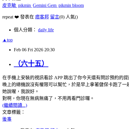
皮克敏
pikmin
Gemini Gem
pikmin bloom
repeat ❤️ 發表在
痞客邦
留言
(0)
人氣(
)
個人分類：
daily life
▲top
Feb
06
Fri
2026
20:30
（六十五）
在手機上安裝的視訊看診 APP 跳出了你今天還有問診預約
晚上的總機說沒有權限可以幫忙，於是早上拿著健保卡跑了一
她說喔，我說好。
對啊，你現在無病無痛了，不用再看門診囉。
(繼續閱讀...)
文章標籤：
後事