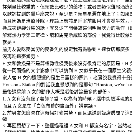
擇劑量比較重的、但顆數比較少的藥物；或者是類似雞尾酒療
以歌詞提到的獵戶座來說，至少是 7 顆星星灑在地上了；如果是 10
而且因為是治療睡眠，理論上應該是睡眠前服用才會發生效力
換成夾鏈袋分裝的話，就又少了開藥罐這個明顯吃力的動作（
解釋熱力學第二定律、熵和馬克斯威妖的部份，我覺得比較像
就是。
前男友愛吃麥當勞的麥香魚的設定我有點嚇到。速食店那麼多，偏
沒再吃過麥當勞。
H 女和教授是不是算權勢性侵我後來沒有很肯定的原因是，H 
從一閃而過的文字影像中可以猜到 H 女似乎長在一個原生父
家人替 H 女的遺照選的是生日蛋糕的照片，老實說我覺得十
Houston - Station 的對話我直覺想到的是那句 "Houston, we've had 
最後退房前 A 女的動作大概是戲後討論最多的部份。
1. A 女有沒有殺了老師？當下以為有的時候，腦中突然浮現
而且 A 女是在「白色布幕的畫面外」講電話。
2. 前男友怎麼會在這時候訂麥當勞，而且還送到飯店房間？
😱
3. 再回頭想了一下，整個過程裡 A 女和 H 都沒有名字，