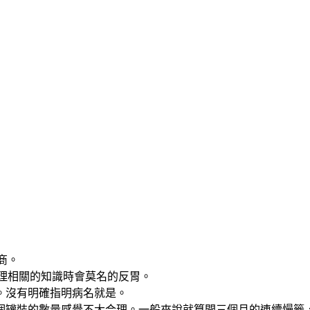
商。
物理相關的知識時會莫名的反胃。
。沒有明確指明病名就是。
個罐裝的數量感覺不大合理。一般來說就算開三個月的連續慢籤