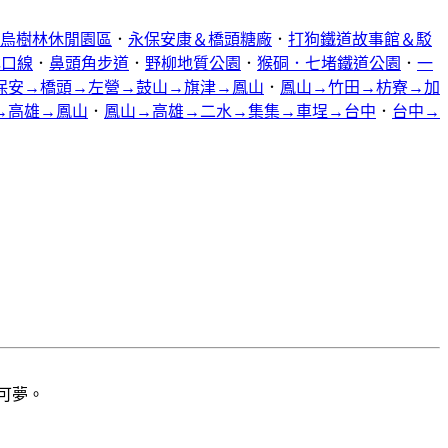
烏樹林休閒園區
．
永保安康＆橋頭糖廠
．
打狗鐵道故事館＆駁
林口線
．
鼻頭角步道
．
野柳地質公園
．
猴硐．七堵鐵道公園
．
一
保安→橋頭→左營→鼓山→旗津→鳳山
．
鳳山→竹田→枋寮→加
→高雄→鳳山
．
鳳山→高雄→二水→集集→車埕→台中
．
台中→
寶可夢。