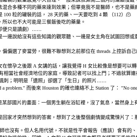
法混合多種不同的藥來達到效果；但畢竟我不是醫師，也不是藥
0 粒的罐裝的話， 28 天的藥、一天要吃到 4 顆 （112）🫠
，所以也不大可能是三餐飯後吃的藥量。
即便只是讀劇）……
是一邊說給沒有這些知識的觀眾聽、一邊是女主角在試圖回想或
偏選了麥當勞，很難不聯想到之前那位在 threads 上控訴
女在懷孕之後跟 A 女講的話，讓我覺得 H 女比較像是想要可以
親有相當社會經濟地位的家庭，導致記者可以找上門；不過就算
分諷刺；明明是「遺照」卻選了「生日」的照片……
a problem." 而後來 Houston 的確也連絡不上 Station 了： "No one c
的是某部國片的畫面：一個男生躺在浴缸裡，沒了氣息，當然身上
這是回家才突然想到的答案，想到了之後整個劇情變成驚悚片了：那
當然老師也沒有。但人名用代號，不就是性平會報告（應該）會有的、