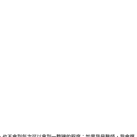
，也不會到每次可以拿到一整罐的程度；如果我是醫師，我會選