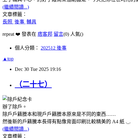
(繼續閱讀...)
文章標籤：
長照
後事
輔具
repeat ❤️ 發表在
痞客邦
留言
(0)
人氣(
)
個人分類：
202512 後事
▲top
Dec
30
Tue
2025
19:16
（二十七）
辦了除戶。
除戶戶籍謄本和現戶戶籍謄本原來是不同的東西……
然後新的戶籍騰本長得有點像背面印刷比較精美的 A4 紙 ._.
(繼續閱讀...)
文章標籤：