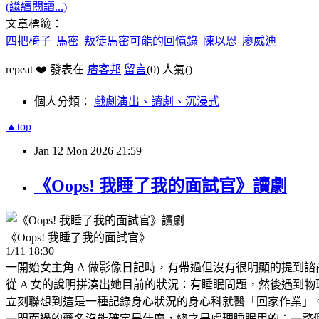
(繼續閱讀...)
文章標籤：
四把椅子
馬密
叛徒馬密可能的回憶錄
陳以恩
廖威迪
repeat ❤️ 發表在
痞客邦
留言
(0)
人氣(
)
個人分類：
戲劇演出、讀劇、沉浸式
▲top
Jan
12
Mon
2026
21:59
《Oops! 我睡了我的面試官》讀劇
《Oops! 我睡了我的面試官》
1/11 18:30
一開始女主角 A 做影像日記時，有帶過但沒有很明顯的提到諮
從 A 女的說明拼湊出她目前的狀況：有睡眠問題，然後遇到
立刻聯想到這是一種記錄身心狀況的身心科就醫「回家作業」
一閃而過的藥名沒能確定是什麼，總之是處理睡眠用的；一整