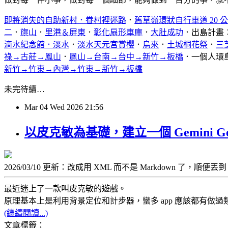
即將消失的自助新村．眷村裡迷路
．
舊草嶺環狀自行車道 20 
二
．
旗山
．
里港＆屏東
．
彰化扇形車庫
．
大肚成功
．出島計畫
滴水紀念館．淡水
．
淡水天元宮賞櫻
．
烏來
．
土城桐花祭
．
三
祿→古莊→鳳山
．
鳳山→台南→台中→新竹→板橋
．一個人環
新竹→竹東→內灣→竹東→新竹→板橋
未完待續…
Mar
04
Wed
2026
21:56
以皮克敏為基礎，建立一個 Gemini G
2026/03/10 更新：改成用 XML 而不是 Markdown 了，順便丟到 g
最近迷上了一款叫皮克敏的遊戲。
原理基本上是利用背景定位和計步器，蠻多 app 應該都有做過類
(繼續閱讀...)
文章標籤：