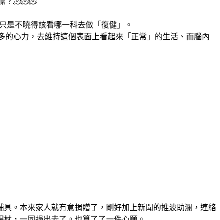
🫠🫠🫠
，只是不曉得該看哪一科去做「復健」。
更多的心力，去維持這個表面上看起來「正常」的生活、而腦內
輔具。本來家人就有意捐贈了，剛好加上新聞的推波助瀾，連絡
拐杖，一同捐出去了。也算了了一件心願。