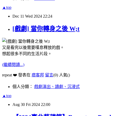
▲top
Dec
11
Wed
2024
22:24
[戲劇] 當你轉身之後 W;t
又是看完以後需要嘆息釋放的戲。
想起很多不同的生活片段。
(繼續閱讀...)
repeat ❤️ 發表在
痞客邦
留言
(0)
人氣(
)
個人分類：
戲劇演出、讀劇、沉浸式
▲top
Aug
30
Fri
2024
22:00