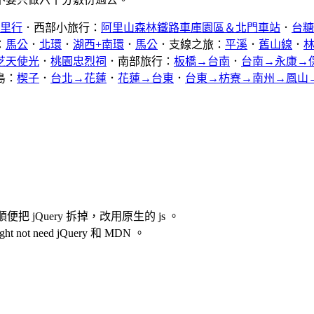
公里行
．西部小旅行：
阿里山森林鐵路車庫園區＆北門車站
．
台糖
：
馬公
．
北環
．
湖西+南環
．
馬公
．支線之旅：
平溪
．
舊山線
．
芝天使光
．
桃園忠烈祠
．南部旅行：
板橋→台南
．
台南→永康→
島：
楔子
．
台北→花蓮
．
花蓮→台東
．
台東→枋寮→南州→鳳山
jQuery 拆掉，改用原生的 js 。
t need jQuery 和 MDN 。