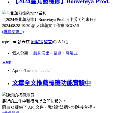
【2024臺北藝穗節】Bouvetøya Pr
【2024臺北藝穗節】Bouvetøya Prod.《小房間的末日》
2024/08/28 19:30 @ 大繼藝文工作室 BCOAS
(繼續閱讀...)
repeat ❤️ 發表在
痞客邦
留言
(0)
人氣(
)
個人分類：
戲劇演出、讀劇、沉浸式
▲top
Apr
09
Tue
2024
22:42
文章全文推薦標籤功能實驗中
最近的工作中難得可以公開情報的。
同事 C 提供了 API 文件，我想辦法把它刻進後台裡。