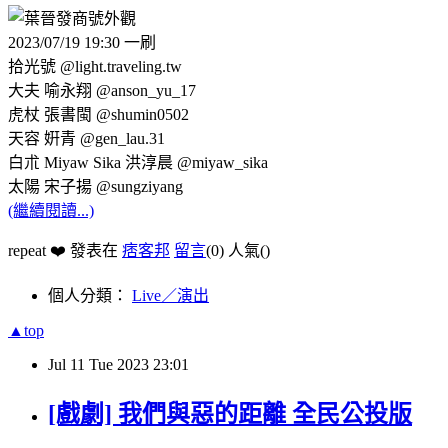
2023/07/19 19:30 一刷
拾光號 @light.traveling.tw
大夫 喻永翔 @anson_yu_17
虎杖 張書閩 @shumin0502
天容 姸青 @gen_lau.31
白朮 Miyaw Sika 洪淳晨 @miyaw_sika
太陽 宋子揚 @sungziyang
(繼續閱讀...)
repeat ❤️ 發表在
痞客邦
留言
(0)
人氣(
)
個人分類：
Live／演出
▲top
Jul
11
Tue
2023
23:01
[戲劇] 我們與惡的距離 全民公投版