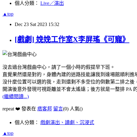
個人分類：
Live／演出
▲top
Dec
23
Sat
2023
15:32
[戲劇] 娩娩工作室X李屏瑤《可寵》
沒去過台灣戲曲中心，請了一個小時的假提早下班。
直覺果然還是對的，身體內建的迷路技能讓我到達場館順利進
沒什麼位置可以選的我，走到還剩不多空位的倒數第二排之後
開演後意外發現可視距離並不會太遙遠；後方就是一整排 PA 
(繼續閱讀...)
repeat ❤️ 發表在
痞客邦
留言
(0)
人氣(
)
個人分類：
戲劇演出、讀劇、沉浸式
▲top