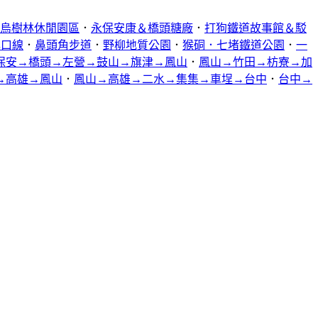
烏樹林休閒園區
．
永保安康＆橋頭糖廠
．
打狗鐵道故事館＆駁
林口線
．
鼻頭角步道
．
野柳地質公園
．
猴硐．七堵鐵道公園
．
一
保安→橋頭→左營→鼓山→旗津→鳳山
．
鳳山→竹田→枋寮→加
→高雄→鳳山
．
鳳山→高雄→二水→集集→車埕→台中
．
台中→