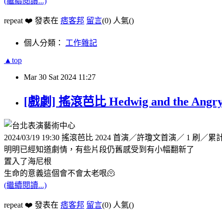
(繼續閱讀...)
repeat ❤️ 發表在
痞客邦
留言
(0)
人氣(
)
個人分類：
工作雜記
▲top
Mar
30
Sat
2024
11:27
[戲劇] 搖滾芭比 Hedwig and the Angry
2024/03/19 19:30 搖滾芭比 2024 首演／許瓊文首演／ 1 刷／累計
明明已經知道劇情，有些片段仍舊感受到有小幅翻新了
置入了海尼根
生命的意義這個會不會太老哏🫠
(繼續閱讀...)
repeat ❤️ 發表在
痞客邦
留言
(0)
人氣(
)