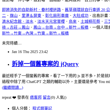
即將消失的自助新村．眷村裡迷路
．
舊草嶺環狀自行車道 20 
二
．
旗山
．
里港＆屏東
．
彰化扇形車庫
．
大肚成功
．出島計畫
滴水紀念館．淡水
．
淡水天元宮賞櫻
．
烏來
．
土城桐花祭
．
三
祿→古莊→鳳山
．
鳳山→台南→台中→新竹→板橋
．一個人環
新竹→竹東→內灣→竹東→新竹→板橋
未完待續…
Jan
16
Thu
2025
23:42
拆掉一個舊專案的 jQuery
最近經手了一個蠻舊的專案，看了一下用的 js 並不多，於是就順便把 
過程中除了用 ChatGPT 之類的輔助以外，主要還是參考 You might no
(繼續閱讀...)
repeat ❤️ 發表在
痞客邦
留言
(0)
人氣(
)
個人分類：
程式類筆記