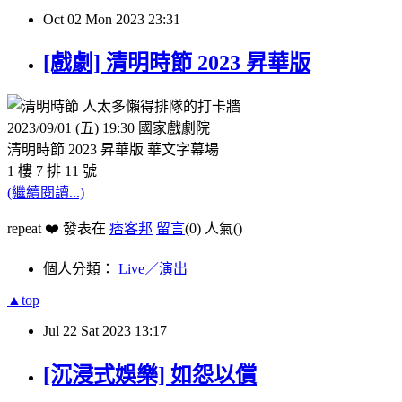
Oct
02
Mon
2023
23:31
[戲劇] 清明時節 2023 昇華版
2023/09/01 (五) 19:30 國家戲劇院
清明時節 2023 昇華版 華文字幕場
1 樓 7 排 11 號
(繼續閱讀...)
repeat ❤️ 發表在
痞客邦
留言
(0)
人氣(
)
個人分類：
Live／演出
▲top
Jul
22
Sat
2023
13:17
[沉浸式娛樂] 如怨以償