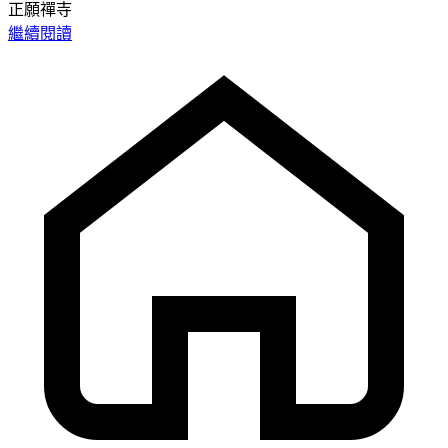
正願禪寺
繼續閱讀