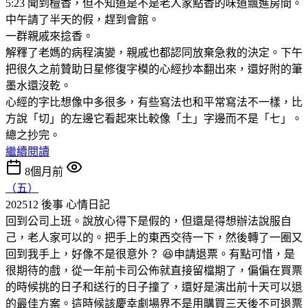
5:23 聞到檀香，但不知道是不是老人家點香的味道飄進房間。
中午請了半天的假，趕到會館。
一群親戚來捻香。
解釋了老媽的病程演變，親戚也都認同放棄急救的決定。下午
把很久之前贊助日星修復字模的心經抄本翻出來，還好附的筆
墨水還沒乾。
心經的字比想像中多很多，有些寫法也和平常寫法不一樣，比
方說「切」的左邊它看起來比較像「土」字邊而不是「七」。
總之抄完。
繼續閱讀
8個月前
（五）
202512 後事
心情日記
回到公司上班。說放心得下是假的，但還是得想辦法說服自
己，老人家可以的。把手上的東西交待一下，然後轉了一圈又
回到我手上，好像不是很意外？ 😆申請退票。有點可惜，是
很期待的戲，從一年前卡司公佈就直接留檔期了，偏偏在買票
的時候挑的日子和送行的日子撞了，還好是演出前十天可以退
的最佳方案。這時候該慶幸劇場界不是用購買三天後不可退票