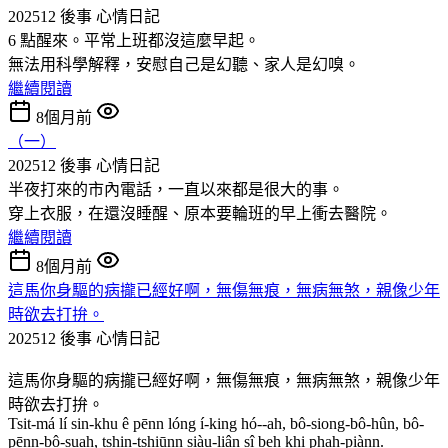
202512 後事
心情日記
6 點醒來。平常上班都沒這麼早起。
無法用科學解釋，安慰自己是幻聽、家人是幻嗅。
繼續閱讀
8個月前
（一）
202512 後事
心情日記
半夜打來的市內電話，一直以來都是很大的事。
穿上衣服，在還沒睡醒、原本要輪班的早上衝去醫院。
繼續閱讀
8個月前
這馬你身驅的病攏已經好啊，無傷無痕，無病無煞，親像少年
時欲去打拚。
202512 後事
心情日記
這馬你身驅的病攏已經好啊，無傷無痕，無病無煞，親像少年
時欲去打拚。
Tsit-má lí sin-khu ê pēnn lóng í-king hó--ah, bô-siong-bô-hûn, bô-
pēnn-bô-suah, tshin-tshiūnn siàu-liân sî beh khi phah-piànn.