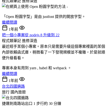
程式類筆記
進修深造
「Open 粉圓字型」是由 justfont 提供的開放字型。
繼續閱讀
1年前
把一個小專案從 nodejs 8 升級到 22
程式類筆記
進修深造
最近經手某個小專案。原本只是需要升級這個專案裡面的某個
內部依賴函式庫，稍微看了一下發現規模並不複雜，於是就順
便升級看看。
專案本身有用到 yarn , babel 和 webpack 。
繼續閱讀
1年前
台北四國遍路
旅行
國內旅遊
捷運劍南路站出口 1 步行約 30 分鐘