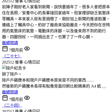
202512 後事
心情日記
前陣子剛好老人家看到新聞，說快要過年了，很多人會把原本
住在長照／安養中心的長輩接回家過年，但家裡卻缺乏氣墊床
等輔具。本來家人就有意捐贈了，剛好加上新聞的推波助瀾，
連絡上了輔具中心，約好了廠商來協助搬走。今天把你在世時
用的氣墊床的氣墊、電動床的床腳，以及後來用不到的助行
器、四腳拐杖，一同捐出去了。也算了了一件心願。
繼續閱讀
7個月前
（二十七）
202512 後事
心情日記
辦了除戶。
除戶戶籍謄本和現戶戶籍謄本原來是不同的東西……
然後新的戶籍騰本長得有點像背面印刷比較精美的 A4 紙 ._.
繼續閱讀
7個月前
（二十四）
202512 後事
心情日記