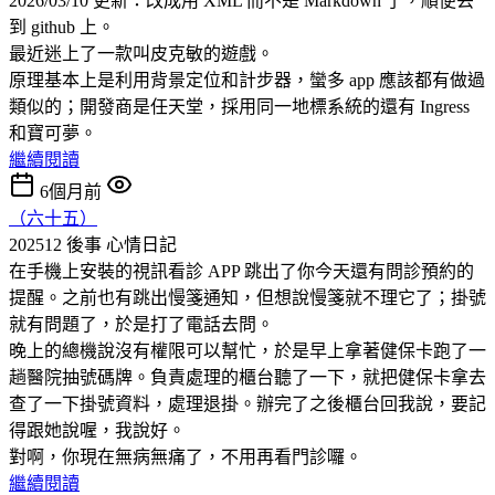
2026/03/10 更新：改成用 XML 而不是 Markdown 了，順便丟
到 github 上。
最近迷上了一款叫皮克敏的遊戲。
原理基本上是利用背景定位和計步器，蠻多 app 應該都有做過
類似的；開發商是任天堂，採用同一地標系統的還有 Ingress
和寶可夢。
繼續閱讀
6個月前
（六十五）
202512 後事
心情日記
在手機上安裝的視訊看診 APP 跳出了你今天還有問診預約的
提醒。之前也有跳出慢箋通知，但想說慢箋就不理它了；掛號
就有問題了，於是打了電話去問。
晚上的總機說沒有權限可以幫忙，於是早上拿著健保卡跑了一
趟醫院抽號碼牌。負責處理的櫃台聽了一下，就把健保卡拿去
查了一下掛號資料，處理退掛。辦完了之後櫃台回我說，要記
得跟她說喔，我說好。
對啊，你現在無病無痛了，不用再看門診囉。
繼續閱讀