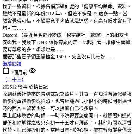
找了一些資料。根據衛福部統計處的「健康平均餘命」資料，
雖然不是最新的年份(112 年) ，但差不多是 75 歲多一點。當
然會覺得可惜，不過畢竟平均值就是這樣，有高有低才會有平
均可言……
Discord （最近莫名奇妙變成「秘密結社」軟體）上的網友也
安慰我，我簽下 DNR 讓你尊嚴的走，比起插著一堆維生管還
要有尊嚴的多。想想也是……
插著那些管子領重陽禮金 1500 ，完全沒有比較好……
繼續閱讀
7個月前
（二十三）
202512 後事
心情日記
收到葬儀社傳來的告別式記錄照片。其實一直知道有類似婚禮
攝影的葬禮攝影或拍照，也曾經翻過很小很小的時候阿祖過世
時的照片。留著也好，可以提醒自己很多事。
早上起床燒香的時候，一時不曉得要怎麼開口，就照著知道的
部份和你解釋之後只有初一十五才有拜飯了，其他時間以清香
代替。把已經抄好的、當時日星印的心經，擺在暫時變身供桌