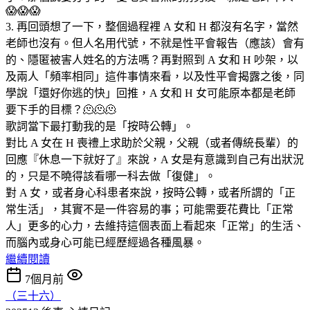
😱😱😱
3. 再回頭想了一下，整個過程裡 A 女和 H 都沒有名字，當然
老師也沒有。但人名用代號，不就是性平會報告（應該）會有
的、隱匿被害人姓名的方法嗎？再對照到 A 女和 H 吵架，以
及兩人「頻率相同」這件事情來看，以及性平會揭露之後，同
學說「還好你逃的快」回推，A 女和 H 女可能原本都是老師
要下手的目標？🫠🫠🫠
歌詞當下最打動我的是「按時公轉」。
對比 A 女在 H 喪禮上求助於父親，父親（或者傳統長輩）的
回應『休息一下就好了』來說，A 女是有意識到自己有出狀況
的，只是不曉得該看哪一科去做「復健」。
對 A 女，或者身心科患者來說，按時公轉，或者所謂的「正
常生活」，其實不是一件容易的事；可能需要花費比「正常
人」更多的心力，去維持這個表面上看起來「正常」的生活、
而腦內或身心可能已經歷經過各種風暴。
繼續閱讀
7個月前
（三十六）