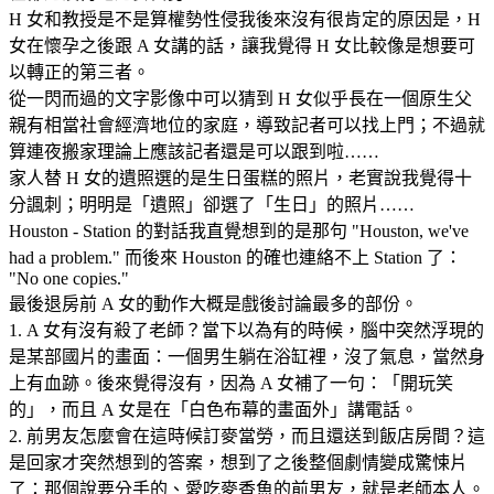
H 女和教授是不是算權勢性侵我後來沒有很肯定的原因是，H
女在懷孕之後跟 A 女講的話，讓我覺得 H 女比較像是想要可
以轉正的第三者。
從一閃而過的文字影像中可以猜到 H 女似乎長在一個原生父
親有相當社會經濟地位的家庭，導致記者可以找上門；不過就
算連夜搬家理論上應該記者還是可以跟到啦……
家人替 H 女的遺照選的是生日蛋糕的照片，老實說我覺得十
分諷刺；明明是「遺照」卻選了「生日」的照片……
Houston - Station 的對話我直覺想到的是那句 "Houston, we've
had a problem." 而後來 Houston 的確也連絡不上 Station 了：
"No one copies."
最後退房前 A 女的動作大概是戲後討論最多的部份。
1. A 女有沒有殺了老師？當下以為有的時候，腦中突然浮現的
是某部國片的畫面：一個男生躺在浴缸裡，沒了氣息，當然身
上有血跡。後來覺得沒有，因為 A 女補了一句：「開玩笑
的」，而且 A 女是在「白色布幕的畫面外」講電話。
2. 前男友怎麼會在這時候訂麥當勞，而且還送到飯店房間？這
是回家才突然想到的答案，想到了之後整個劇情變成驚悚片
了：那個說要分手的、愛吃麥香魚的前男友，就是老師本人。