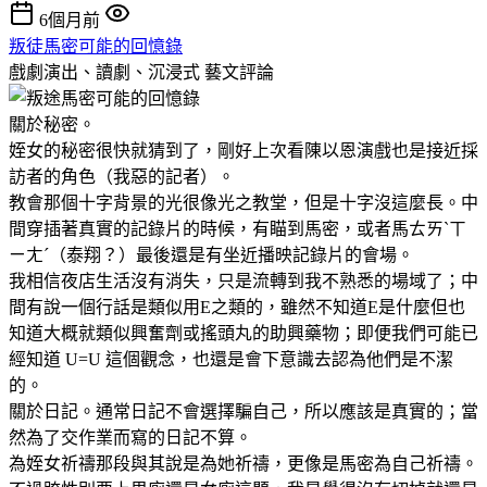
6個月前
叛徒馬密可能的回憶錄
戲劇演出、讀劇、沉浸式
藝文評論
關於秘密。
姪女的秘密很快就猜到了，剛好上次看陳以恩演戲也是接近採
訪者的角色（我惡的記者）。
教會那個十字背景的光很像光之教堂，但是十字沒這麼長。中
間穿插著真實的記錄片的時候，有瞄到馬密，或者馬ㄊㄞˋㄒ
ㄧㄤˊ（泰翔？）最後還是有坐近播映記錄片的會場。
我相信夜店生活沒有消失，只是流轉到我不熟悉的場域了；中
間有說一個行話是類似用E之類的，雖然不知道E是什麼但也
知道大概就類似興奮劑或搖頭丸的助興藥物；即便我們可能已
經知道 U=U 這個觀念，也還是會下意識去認為他們是不潔
的。
關於日記。通常日記不會選擇騙自己，所以應該是真實的；當
然為了交作業而寫的日記不算。
為姪女祈禱那段與其說是為她祈禱，更像是馬密為自己祈禱。