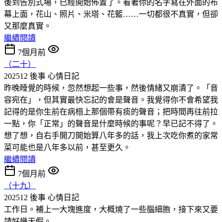
後到告別式場，已經開始佈置了。看著你的名字寫在外面的布
幕上面，花山、照片、米塔、花籃……一切都很不真實，但卻
又那麼真實。
繼續閱讀
7個月前
（二十）
202512 後事
心情日記
昨晚睡覺的時候，忽然想起一些事，然後情緒又崩潰了。「音
容宛在」，但其實最快忘記的會是聲音。我覺得你不會希望我
記得的是你生前在病榻上那個帶有痰的聲音；把時間再往前拉
一點，你「正常」的聲音是什麼時候的事呢？早已記不得了。
想了想，自右手開刀開始算八年多的話，我上次吃你煮的家常
菜可能也是八年多以前，甚至更久。
繼續閱讀
7個月前
（十九）
202512 後事
心情日記
工作日。補上一大塊進度，大概燒了一些腦細胞，接下來又要
請好幾天假。