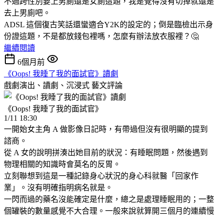
不過跨性別要上男廁還是女廁這題，我是覺得沒有切掉就還是
去上男廁吧。
ADSL 這個復古笑話還蠻適合Y2K的設定的；倒是臨檢出示身
份證這題，不是都放錢包裡嗎，怎麼有辦法放衣服裡？🤔
繼續閱讀
6個月前
《Oops! 我睡了我的面試官》讀劇
戲劇演出、讀劇、沉浸式
藝文評論
《Oops! 我睡了我的面試官》
1/11 18:30
一開始女主角 A 做影像日記時，有帶過但沒有很明顯的提到
諮商。
從 A 女的說明拼湊出她目前的狀況：有睡眠問題，然後遇到
物理相關的知識時會莫名的反胃。
立刻聯想到這是一種記錄身心狀況的身心科就醫「回家作
業」。沒有明確指明病名就是。
一閃而過的藥名沒能確定是什麼，總之是處理睡眠用的；一整
個罐裝的數量感覺不大合理。一般來說就算開三個月的連續慢