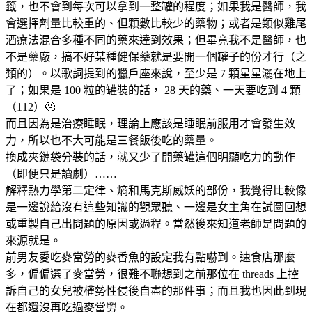
籤，也不會到每次可以拿到一整罐的程度；如果我是醫師，我
會選擇劑量比較重的、但顆數比較少的藥物；或者是類似雞尾
酒療法混合多種不同的藥來達到效果；但畢竟我不是醫師，也
不是藥廠，搞不好某種健保藥就是要開一個罐子的份才行（之
類的）。以歌詞提到的獵戶座來說，至少是 7 顆星星灑在地上
了；如果是 100 粒的罐裝的話， 28 天的藥、一天要吃到 4 顆
（112）🫠
而且因為是治療睡眠，理論上應該是睡眠前服用才會發生效
力，所以也不大可能是三餐飯後吃的藥量。
換成夾鏈袋分裝的話，就又少了開藥罐這個明顯吃力的動作
（即便只是讀劇）……
解釋熱力學第二定律、熵和馬克斯威妖的部份，我覺得比較像
是一邊說給沒有這些知識的觀眾聽、一邊是女主角在試圖回想
或重製自己出問題的原因或過程。當然後來知道老師是問題的
來源就是。
前男友愛吃麥當勞的麥香魚的設定我有點嚇到。速食店那麼
多，偏偏選了麥當勞，很難不聯想到之前那位在 threads 上控
訴自己的女兒被權勢性侵後自盡的那件事；而且我也因此到現
在都還沒再吃過麥當勞。