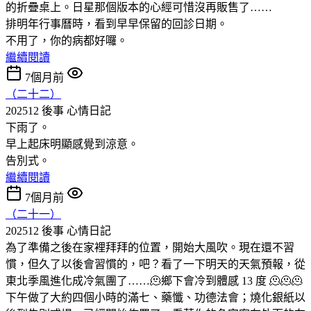
的折疊桌上。日星那個版本的心經可惜沒再販售了……
排明年行事曆時，看到早早保留的回診日期。
不用了，你的病都好囉。
繼續閱讀
7個月前
（二十二）
202512 後事
心情日記
下雨了。
早上起床明顯感覺到涼意。
告別式。
繼續閱讀
7個月前
（二十一）
202512 後事
心情日記
為了準備之後在家裡拜拜的位置，開始大風吹。現在還不習
慣，但久了以後會習慣的，吧？看了一下明天的天氣預報，從
東北季風進化成冷氣團了……🫠鄉下會冷到體感 13 度 🫠🫠🫠
下午做了大約四個小時的滿七、藥懺、功德法會；燒化銀紙以