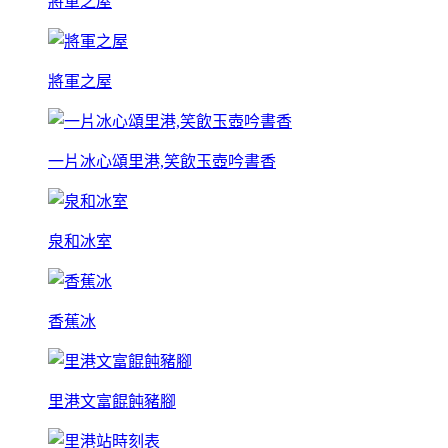
將軍之屋
將軍之屋
一片冰心頌里港,笑飲玉壺吟書香
泉和冰室
香蕉冰
里港文富餛飩豬腳