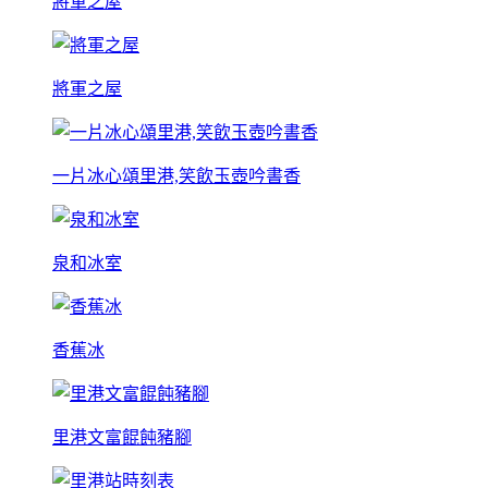
將軍之屋
將軍之屋
一片冰心頌里港,笑飲玉壺吟書香
泉和冰室
香蕉冰
里港文富餛飩豬腳