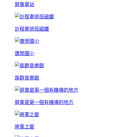
屏東車站
計程車排班磁鐵
唐榮國小
族群音樂館
屏東是第一個有機場的地方
將軍之屋