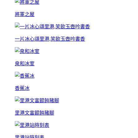
將軍之屋
一片冰心頌里港,笑飲玉壺吟書香
泉和冰室
香蕉冰
里港文富餛飩豬腳
里港站時刻表