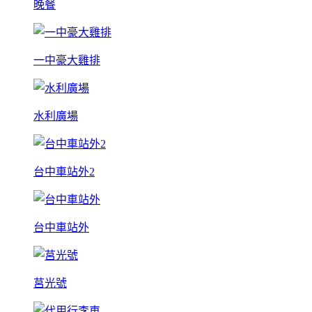
晚餐
一中豪大雞排
水利廣場
台中車站外2
台中車站外
莒光號