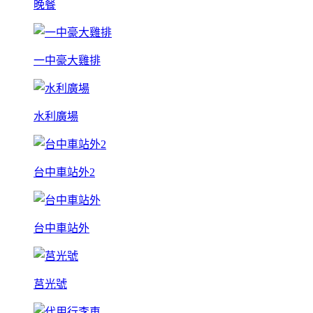
晚餐
一中豪大雞排
水利廣場
台中車站外2
台中車站外
莒光號